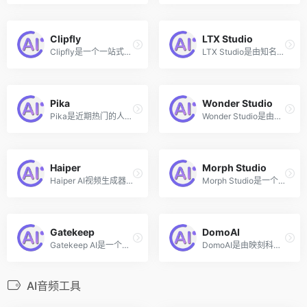
Clipfly
LTX Studio
Clipfly是一个一站式AI视频制作平台，由成都恒图科技（AI图像工具Fotor背后的公司）开发，旨在为用户提供从创意产生到完成视频的全套解决方案。
LTX Studio是由知名AI平台Lightricks推出的一款创新的生成式AI电影制作和视频短片生成平台，允许用户仅通过输入文本描述就能够生成超过25秒的微电影视频。
Pika
Wonder Studio
Pika是近期热门的人工智能初创公司Pika Labs推出的AI视频生成和编辑工具，该工具可以将任何创意转化为视频，用户只需输入文字或图像，即可快速生成3D动画、动漫、卡通、电影等风格的视频。
Wonder Studio是由初创公司Wonder Dynamics推出的一款AI工具，无需复杂的 3D 软件，无需昂贵的制作硬件，便可以自动为 CG 角色制作动画、打光并将其合成到真人场景中。
Haiper
Morph Studio
Haiper AI视频生成器是一款旨在简化视频创作流程的智能工具，由原Google DeepMind和Tiktok的华人工程师/科学家成立，支持文生视频、图生视频和视频重绘等功能。Haiper AI 的目标是打造一个感知基础模型，为内容创作者的未来提供坚实的基础，帮助他们将创意想法快速转化为现实，让视频制作变得更加便捷和高效。
Morph Studio是一个高质量的文本到视频生成的工具，作为市面上首个开放给公众自由测试的文本到视频生成工具，不仅支持1080P高清画质，还能制作出长达7秒的精彩视频片段。借助Morph Studio，文字与视觉艺术的结合变得更加简单，创意视频的表达不再受限，故事以更生动的方式展现给世界。
Gatekeep
DomoAI
Gatekeep AI是一个文本转视频的智能教学工具，专注于将复杂的数学和物理问题转化为直观的教学视频。用户输入相关文本描述，Gatekeep便能自动生成包含图表、图示和动画的约2分钟视频，通过生动的讲解和视觉展示，帮助学习者更好地理解和掌握知识点，以提升学习效率和教学质量。
DomoAI是由映刻科技推出的一款将照片和视频动漫化的AI工具，国际版名为DomoAI，国内版为滴墨AI（大画家Domo）。该工具可以将用户上传的图片和视频转绘为二次元风格的动漫，此外还支持文生图、图生图、动漫图真人化等功能。
AI音频工具