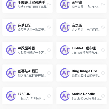
千图设计室AI助手
画宇宙
免费AI绘画抠图工具集
画宇宙是由「Nolibox 计算美学」推出的人工智能AI作画网站，该平台集成全球新兴的 AIGC 技术，赋予用户随心所欲、自然流畅、高能硬核的AI创作力量，致力于——让每个人都能享受无限的 AIGC 创作乐趣与创作成就。
造梦日记
言之画
造梦日记是一款基于AI算法、输入文字或图片即可生成高质量图片的平台，由西湖大学深度学习实验室和西湖心辰联合出品，超强算力，超快出图，目前支持微信小程序和网页端等。
言之画是由出门问问推出的AI图像内容创作平台，用户只需输入一句话描述，便可以快速生成高质量商用图片素材。
AI改图神器
LiblibAI·哩布哩布AI
AI改图神器是一个万能的在线图片编辑器，无需下载，智能AI加持，一键轻松搞定繁琐的图片处理操作。
LiblibAI·哩布哩布AI是由北京奇点星宇科技推出的一个国内领先的AI图像创作平台和模型分享社区，该平台提供在线Stable Diffusion图片生成功能和海量的模型和素材库。
创客贴AI画匠
Bing Image Creator
创客贴AI画匠是在线平面设计创作神器「创客贴」推出的在线AI艺术画生成工具，用户只需输入关键词，便可以生成精美的插画，CG、彩绘、国画，油画等多样的画面风格自由生成，灵活多变。
微软必应推出的基于DALL·E的AI图像生成工具
175FUN
Stable Doodle
一起玩Ai（175AI）是一个免费的AI作品分享平台和AI绘画提示词助手，在该平台你可以发现和探索各种精美的AI图片和插画，并使用其内置的提示词词典可视化生成英文提示词。
Stable Doodle 是Stability AI（Stable Diffusion背后的公司）最新推出的将手绘草图转换成精美图像的工具，无论你是专业人士，还是绘画爱好者，都可以借助 Stable Doodle 快速将简单的手绘稿变为现实，让你从灵魂画手变身艺术大师。