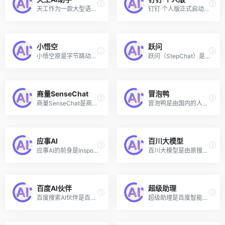
天工作为一款大型语言模型，拥有强大的自然语言处理和智能交互能力，能够实现智能问答、聊天互动、文本生成等多种应用场景，并且具有丰富的知识储备，涵盖科学、技术、文化、艺术、历史等领域。该模型由昆仑万维与奇点智源联合研发，是国内首个对标 ChatGPT 的双千亿大语言模型。
钉钉·个人版正式启动内测，所有用户皆可在钉钉官网申请加入测试，实测申请速度只需几分钟，其个人空间应该是基于钉钉收购的「wolai我来」在线协同文档并结合阿里的AI大模型打造而来。据介绍，钉钉个人版以AI为核心，提供“贾维斯”文生文AI和“缪斯”文生图AI。用户可通过自然语言对话，解答各种问题、制定策划方案或者绘画。
小悟空
跃问
小悟空原是字节跳动推出的综合类搜索引擎“悟空搜索”，现已更名并转型为 AI 对话助手和个人助理。通过与小悟空对话，可以看出其内核是与字节此前推出的 豆包 AI聊天机器人同款，但相比豆包提供了更多开箱即用的预设工具，支持智能对话和多种内容创作功能。
跃问（StepChat）是由人工智能初创公司阶跃星辰（StepFun）开发的AI聊天机器人，能够为用户提供专业且有帮助的回答。除支持连续的多轮对话外，跃问还支持多模态能力，可理解图片物体、总结文档信息和解析网页内容等。
商量SenseChat
冒泡鸭
商量SenseChat是商汤科技基于自研的大型人工智能模型体系“日日新”(SenseNova)所开发的AI聊天助手，能够协助用户完成各种复杂的AIGC任务，包括多轮对话、逻辑推理、语言纠错、内容创作和情感分析等多种功能。
冒泡鸭是由国内的人工智能初创公司阶跃星辰推出的AI聊天机器人，基于其自研的多模态大模型技术，能够理解和回应用户的提问，提供信息、解答疑惑、激发创意以及进行深度的聊天交流。
应事AI
百川大模型
应事AI的前身是Inspo，是基于MiniMax最新一代中文大语言模型的AI聊天机器人，已通过备案并向社会开放。应事是您值得信赖的AI智能助理，可帮助高效写作、激发灵感、获取知识、做出决策。
百川大模型是由原搜狗CEO王小川成立的大模型公司百川智能创造的大语言模型，可以和人类进行自然交流、解答问题、协助创作，帮助大众轻松、普惠的获得世界知识和专业服务。目前，百川大模型已获批向全社会开放服务，用户可访问其官网体验其在线AI对话功能。
百度AI伙伴
超级助理
百度搜索AI伙伴是百度最新上线的基于文心大模型的AI搜索对话工具，用户可在桌面端或移动端的百度点击右上角的AI图标，即可进入该界面，或直接访问chat.baidu.com，使用前需要登录百度账号。
超级助理是百度智能云推出的一款基于文心一言的AI原生应用和伴随式Copilot助理，是一个功能强大、使用方便、面向所有人应用的智能助手，可满足日常生活和工作中的各种需求。