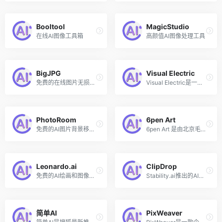
Booltool
MagicStudio
在线AI图像工具箱
高颜值AI图像处理工具
BigJPG
Visual Electric
免费的在线图片无损放大工具
Visual Electric是一个面向创意人员和设计师的专业的AI图像创作工具，由来自苹果、微软、Facebook、Dropbox等知名公司的前员工创立，该工具可以帮助用户将脑海中的想法和愿景转换为高质量图像。相较于其他的AI图片和绘画工具，Visual Electric提供了一个更加简洁直观易上手的操作界面和更多个性化调整的功能。
PhotoRoom
6pen Art
免费的AI图片背景移除和添加
6pen Art 是由北京毛线球科技推出的一个基于 AI 驱动的技术，利用文本生成绘画作品的工具。用户可以通过文字描述画面内容和风格，就可以得到和生成天马行空，令人惊艳的作品和画面（最高支持4K分辨率）。用户可以通过在线网站、iOS或Android应用程序访问并使用6pen Art。
Leonardo.ai
ClipDrop
免费的AI绘画和图像生成工具和社区
Stability.ai推出的AI图片处理系列工具
简单AI
PixWeaver