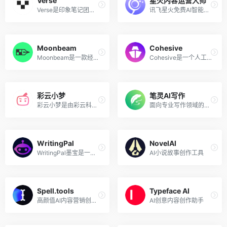
Verse
星火内容运营大师
Verse是印象笔记团队推出的类似于Notion的模块化文档写作工具，目前Verse已接入了「印象AI」的能力，成为即开即用、全平台覆盖的新一代AI写作工具。你可以将Verse作为你的工作台、知识库，甚至是云大脑，使用Verse灵感自动产生，文章一键生成，创作领先一步。
讯飞星火免费AI智能写作和内容运营工具
Moonbeam
Cohesive
Moonbeam是一款经过专门训练的人工智能写作助手，可以帮助你撰写论文、故事、文章、博客和其他长篇内容。该工具免费版提供30,000个单词的额度，付费版Pro 15 美金每月。
Cohesive是一个人工智能文案内容创作工具，旨在帮助创建、完善、编辑和发布各种类型的文案内容。该工具为不同类型的内容提供了50多个模板，如SEO友好型博客、LinkedIn帖子、吸引人的故事、Instagram标题、Twitter推文和演示幻灯片。
彩云小梦
笔灵AI写作
彩云小梦是由彩云科技（彩云天气和彩云小译背后的团队）推出的一个智能写作AI助手，你只需提供一个开头，AI 就会帮你创作故事。你可以自由定义故事的背景和世界设定，并扮演其中的角色，与其他角色聊天。
面向专业写作领域的AI写作工具
WritingPal
NovelAI
WritingPal墨宝是一款专为留学生设计的高质量英文写作AI助手，由哈佛大学创新实验室孵化，并由一支经验丰富的团队开发。该AI文书写作助手旨在帮助留学生群体轻松应对各种英文写作挑战，包括但不限于留学申请文书、求职简历、工作申请以及学术作业等。
AI小说故事创作工具
Spell.tools
Typeface AI
高颜值AI内容营销创作工具
AI创意内容创作助手