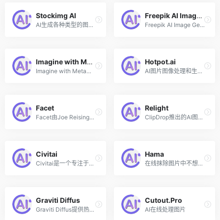
Stockimg AI
Freepik AI Image Generator
AI生成各种类型的图像和插画
Freepik AI Image Generator是由知名创意素材（视频、照片、插画等）网站Freepik最新推出的在线AI图片生成工具，该AI图片生成器允许用户使用文字创建独特的图像，只需要在输入框中输入文本描述，就可以得到对应艺术风格的令人惊叹的图像。
Imagine with Meta
Hotpot.ai
Imagine with Meta是由Meta公司（原Facebook）推出的一款全新的可独立使用的AI图像生成器，用户只需使用自然语言进行描述即可创建和生成图像。Imagine with Meta的能力由其增强文本到图像生成模型Emu驱动，基于 11 亿张公开的 Facebook 和 Instagram 图片来训练。除开在线版外，用户也可以通过 Meta 旗下的社交通讯平台 Messenger 和 Instagram 体验该功能，可以在群聊中即时创建和共享图像。
AI图片图像处理和生成工具
Facet
Relight
Facet由Joe Reisinger和Matt Stanton创立，是一个照片和视频编辑器，使用人工智能技术提供加速编辑图像的各项信息。该技术可以学习整个照片拍摄的图像属性，并进行批量编辑，如删除所有图像的背景。
ClipDrop推出的AI图像打光工具
Civitai
Hama
Civitai是一个专注于人工智能图像绘画艺术作品创作和分享的在线平台和社区，用户可以上传和共享他们使用自己的数据训练的自定义模型（主要基于Stable Diffusion），也可以浏览和下载其他用户创建的模型，然后利用这些模型与AI图片生成软件一起使用创建独特的艺术品。
在线抹除图片中不想要的物体
Graviti Diffus
Cutout.Pro
Graviti Diffus提供热门的开源项目 Stable Diffusion WebUI 的在线服务，让你零基础快速生成图片图像。无需 GPU 与代码技能，开箱即用的 Stable Diffusion WebUI，注册即送 20 Credits
AI在线处理图片