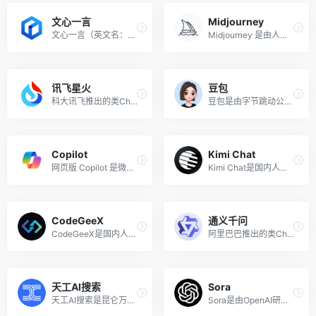
文心一言
Midjourney
文心一言（英文名：ERNIE Bot）是百度研发的知识增强大语言模型，能够与人对话互动，回答问题，协助创作，高效便捷地帮助人们获取信息、知识和灵感。文心一言基于飞桨深度学习平台和文心知识增强大模型，持续从海量数据和大规模知识中融合学习，具备知识增强、检索增强和对话增强的技术特色。
Midjourney 是由人工智能研究实验室 Midjourney, Inc. 开发的AI图像生成工具，可以根据输入的文本提示生成图像。该程序于2022年7月12日进入公开测试阶段，用户可以通过 Discord 的机器人指令进行操作，创作出许多不同风格的图像作品。
讯飞星火
豆包
科大讯飞推出的类ChatGPT的讯飞星火认知大模型
豆包是由字节跳动公司推出的一款多功能人工智能工具和免费AI聊天机器人，基于云雀模型（豆包大模型）构建。该免费AI对话助手具备文案创作、PDF问答、长文本分析、学习辅助、图像生成、信息搜索与整合、AI智能体等能力，能够理解用户需求并提供个性化服务。
Copilot
Kimi Chat
网页版 Copilot 是微软在 2023 Ignite 技术大会上最新推出的在线使用 Microsoft Copilot 助手和聊天机器人的版本，不再只限定在微软的Bing、Skype或其他Office软件应用中才能体验，以便于电脑桌面端用户直接在浏览器中体验 Copilot 的 AI 聊天服务。
Kimi Chat是国内人工智能初创公司Moonshot AI（月之暗面）推出的智能对话助手，支持输入长达20万汉字的上下文。Kimi Chat擅长中文和英文的对话，可以帮助用户解决各类生活和工作中的问题、提供实用的信息和参考建议。
CodeGeeX
通义千问
CodeGeeX是国内人工智能公司智谱AI开发的对标GitHub Copilot的AI编程工具，该工具基于其CodeGeeX2多语言代码生成模型，支持Python、Java、C++/C、JavaScript、Go等多种编程语言，可以实现代码的生成与补全、自动添加注释、代码翻译以及智能问答等功能，帮助开发者快速编写代码，提升开发效率。
阿里巴巴推出的类ChatGPT响应人类指令的大模型，已免费开放
天工AI搜索
Sora
天工AI搜索是昆仑万维最新推出的国内第一款融入大语言模型的AI搜索引擎，作为国内第一款应用级的落地产品，助推传统搜索跨越式迈入AI时代，现已开启内测申请。
Sora是由OpenAI研发的AI视频生成模型，具备将文本描述转化为视频的能力，能够创造出既逼真又富有想象力的视频场景。该模型专注于模拟物理世界的运动，旨在帮助人们解决需要现实世界互动的问题。Sora 能够生成长达一分钟的视频，同时保持视觉质量和对用户输入的高度还原。