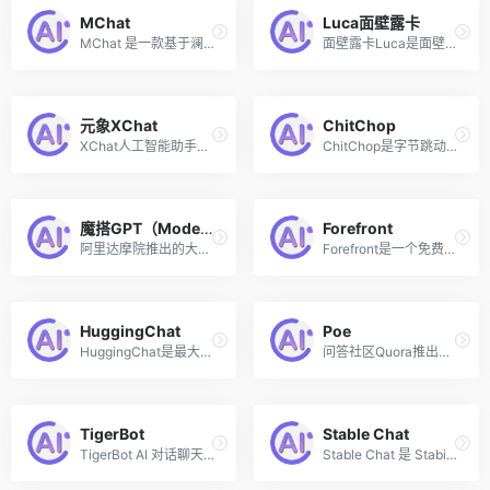
MChat
Luca面壁露卡
MChat 是一款基于澜舟科技自研的孟子生成式大模型技术（孟子 GPT）的 AI 对话机器人，可与用户进行多轮次场景化的对话，能够通过智能对话帮助用户完成特定场景中的多种工作任务。
面壁露卡Luca是面壁智能最新推出的千亿多模态大模型智能对话助手，基于面壁智能的新一代大语言模型，能与用户进行互动对话，帮助用户了解世界知识、激发创作灵感、理解图片内容、处理数理逻辑、编写程序代码，以更好地获取信息、做出规划、解决问题。
元象XChat
ChitChop
XChat人工智能助手是基于元象科技自研的XVERSE通用大模型，融合了意图理解、信息检索以及强化学习技术，结合有监督微调与人类意图对齐，在知识问答、文本创作领域表现突出，可帮助用户回答问题、提供信息和执行各种任务。
ChitChop是字节跳动在海外上线的一款免费大模型产品和人工智能助手工具箱，可以为用户提供多达200+的智能机器人服务，通过提供创造性灵感、提高工作效率等方式来服务用户的学习、工作和生活。值得注意的是，该款产品与抖音集团旗下AI产品“小悟空”类似，都是基于云雀大语言模型创建的AI小工具合集，只是网页外观有些许改动。
魔搭GPT（ModelScopeGPT）
Forefront
阿里达摩院推出的大小模型协同的智能助手，具备作诗、绘画、视频生成、语音播放等多模态能力
Forefront是一个免费的基于GPT-4模型套壳的AI聊天机器人，提供更好的ChatGPT使用体验。用户可以在GPT-4和GPT-3.5模型间切换，注册即可访问GPT-4、图像生成、自定义人物角色、可共享聊天等。
HuggingChat
Poe
HuggingChat是最大的开源AI社区「HuggingFace」推出的类ChatGPT在线聊天机器人，基于开源的「Open Assistant」的300亿参数模型，该聊天机器人无需注册可直接免费使用。
问答社区Quora推出的问答机器人工具
TigerBot
Stable Chat
TigerBot AI 对话聊天机器人由国内公司虎博科技最新推出，基于其自研多模态大语言模型TigerBot，该模型包含70亿参数和1800亿参数两个版本，均对外开源。支持文章创作、表格数据统计、尝试问答等，并支持多模态，能生成图片绘画。
Stable Chat 是 Stability AI 最新推出的一款类似于 ChatGPT 或 Claude 的对话式 AI 助手的研究预览版，旨在成为研究人员和 AI 爱好者评估 Stability AI 模型的功能和安全性的一种方式，该 AI 聊天机器人基于 Stable Beluga 大语言模型。