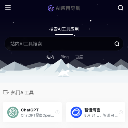
搜索AI工具应用
站内
Bing
百度
热门AI工具
ChatGPT
智谱清言
ChatGPT是由OpenAI公司推出的火爆全球的聊天对话机器人，该AI聊天对话工具建立在OpenAI开发的GPT-4语言模型上，它可以执行各种自然语言处理（NPL）任务，如总结、分类、提问和回答，以及类似人类反应的错误纠正。
8 月 31 日，智谱 AI 正式上线首款生成式AI 助手 —— 「智谱清言」。该助手基于智谱 AI 自主研发的中英双语对话模型 ChatGLM2，经过万亿字符的文本与代码预训练，并采用有监督微调技术，以通用对话的形式为用户提供智能化服务。