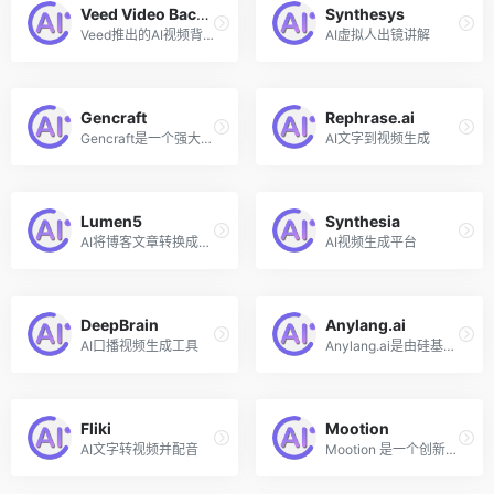
Veed Video Background Remover
Synthesys
Veed推出的AI视频背景移除工具
AI虚拟人出镜讲解
Gencraft
Rephrase.ai
Gencraft是一个强大的人工智能艺术生成器，可以将文字转换为独特的图像和视频。只需输入文本提示，从其提供的不同风格中选择，便可以创建和生成视频和高分辨率图像，或共享你的创意设计。
AI文字到视频生成
Lumen5
Synthesia
AI将博客文章转换成视频
AI视频生成平台
DeepBrain
Anylang.ai
AI口播视频生成工具
Anylang.ai是由硅基智能推出的一款AI视频翻译工具，以其独特的语音同步技术，为全球用户提供流畅的语言转换体验。该工具不仅能够准确翻译视频内容，还能保持原说话者的音色、口型和风格，类似于HeyGen的Video Translate功能。除开网页版外，硅基智能还提供了微信小程序「硅语翻译」在移动端体验该功能。
Fliki
Mootion
AI文字转视频并配音
Mootion 是一个创新的AI原生3D创作平台，利用人工智能技术来简化和加速3D动画的制作过程。该平台提供了多种AI工具和服务，使得用户能够以简单高效的方式创作和编辑3D动画内容。