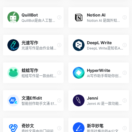
QuillBot
Notion AI
QuillBot是由人工智能驱动的英文写作润色修改工具，帮助学生和专业人士改写、编辑和改变他们文本的语气，以提高文章的清晰度和可读性。
Notion AI 是国外知名协作文档平台 Notion 推出的一款 AI 写作助手，可以帮助用户写作、集思广益、编辑、总结文档等。你可以将 Notion AI 视为你的合作伙伴，它可以增强你的思维——帮助你节省时间或更明智地利用时间。
光速写作
DeepL Write
光速写作是由作业辅导软件作业帮所在公司好课帮助推出的一款AI写作工具，旨在帮助学生和职场人士高效地创作内容，无论是文章、段落、句子还是短文，都能迅速生成。用户只需输入相应的关键词或描述，光速写作便能根据其强大的AI技术，为用户量身定制内容，适用于新闻报道、广告文案、学术论文等多种写作场合。
DeepL Write是知名AI翻译工具DeepL推出的文章润色和智能修改工具，帮助写作者清晰、准确、从容地书写，用户可以使用DeepL Write一键完善写作，支持英语（英式）、英语（美式）、德语等语言。
蛙蛙写作
HyperWrite
蛙蛙写作是一款由杭州波形智能科技有限公司（AIWaves）开发的人工智能小说和内容写作助手，致力于帮助作者提高写作效率和创作质量。这款工具利用先进的AI技术，为用户提供了一系列写作辅助功能，使得创作过程更加便捷和高效。蛙蛙写作的目标是让内容创作变得更加简单，无论是专业作家、自媒体运营者还是普通爱好者，都能通过这款工具快速产出高质量的作品。
AI写作助手帮助你创作内容更自信
文涌Effidit
Jenni
智能创作助手文涌 Effidit 是由腾讯 AI Lab 开发的一个研究性原型系统，探索用 AI 技术提升写作者的写作效率和创作体验。该智能创作助手提供智能纠错、文本补全、文本改写、文本扩写、词语推荐、句子推荐与生成等功能，可帮助用户轻松完成中英文写作，提高写作效率。
Jenni AI 是一款功能强大的 AI 写作工具，可帮助用户创建引人入胜且信息丰富的内容。无论你是需要撰写研究论文、博客文章、社交媒体标题、产品描述还是任何其他类型的文本，Jenni AI 都可以在几分钟内生成高质量的内容，从而帮助你节省时间和精力。
奇妙文
新华妙笔
奇妙文是由出门问问推出的一个AI写作助理，可以帮助用户快速进行市场营销、职场办公、新媒体、创意写作等类型的智能内容创作。
新华社推出的AI公文写作平台