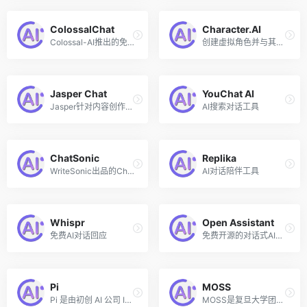
ColossalChat
Character.AI
Colossal-AI推出的免费开源版ChatGPT聊天机器人替代品
创建虚拟角色并与其对话
Jasper Chat
YouChat AI
Jasper针对内容创作者出品的AI聊天工具
AI搜索对话工具
ChatSonic
Replika
WriteSonic出品的ChatGPT竞品
AI对话陪伴工具
Whispr
Open Assistant
免费AI对话回应
免费开源的对话式AI，GitHub星标超3万
Pi
MOSS
Pi 是由初创 AI 公司 Infelection AI 推出的一个AI聊天机器人，该公司由 DeepMind 联合创始人 Mustafa Suleyman、LinkedIn 联合创始人 Reid Hoffman 和 前 DeepMind 研究员 Karén Simonyan 共同创立。Pi 则是 Inflection AI 推出的第一个产品，其用户可以直接通过一个应用程序，或通过文本、WhatsApp、Instagram和Facebook与聊天机器人进行个人对话。
MOSS是复旦大学团队开发的国内第一个发布的对话式大型语言模型，今年2月邀公众参与内测。它可以执行对话生成、编程、事实问答等一系列任务，打通了让生成式语言模型理解人类意图并具有对话能力的全部技术路径。4月21日，新版MOSS模型正式上线并宣布开源。