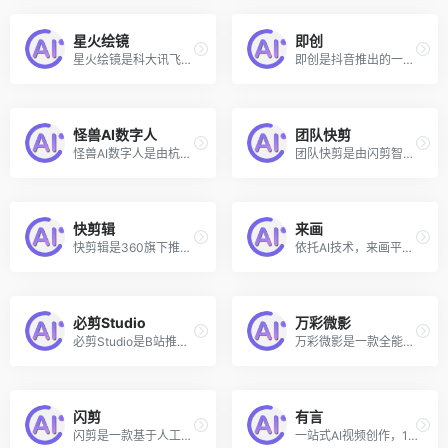
星火绘镜
即创
星火绘镜是科大讯飞推出的AI短视频创作平台，能够将用户输入的文本描述自动转换成视频内容（如短剧、预告片、MV），包括生成视频剧本、分镜，最终形成完整的短视频。
即创是抖音推出的一站式电商智能创作平台，提供AI视频创作、图文创作和直播创作三大功能，全方面满足短视频和抖音电商从业者的创作需求，节省短视频直播的成本和时间。
怪兽AI数字人
团队快剪
怪兽AI数字人是由杭州怪兽智能科技开发的一个人工智能数字人视频创作平台，专注于利用AI技术包括真人形象克隆、声音克隆、实时视频渲染、唇形同步驱动等创建和定制数字人形象和声音。该平台提供了一系列的AI功能和服务，使得用户能够在短视频创作、直播、交互式内容制作等领域中，快速生成并使用数字人。
团队快剪是由闪剪智能开发的一款专为团队带货打造的AI视频创作系统，集成了爆款脚本库、短视频拍摄模板和商品素材管理功能，旨在帮助本地生活服务商家和品牌提高视频内容创作和团队管理的效率。
快剪辑
来画
快剪辑是360旗下推出的支持在线视频剪辑的软件，拥有强大的云端剪辑能力，提供了多种AI工具，帮助创作者更加高效快捷地剪辑视频，满足不同行业用户的使用需求，适用于电商营销、内容营销、短视频创作等场景，为有视频剪辑需求的中小机构或个人提供从端到端的一站式视频创作服务。
依托AI技术，来画平台支持1分钟生成专属数字人，极大地降低制作门槛和制作成本，无需昂贵、专业的穿戴设备，每个人都能轻松拥有自己的数字人。
必剪Studio
万彩微影
必剪Studio是B站推出的国内首款免费数字分身定制工具，利用先进的AI技术，允许用户上传个人视频和语音数据，生成高度仿真的数字分身模型，实现逼真的出镜效果，帮助视频和音频创作者提升创作效率。
万彩微影是一款全能的AI智能短视频制作软件合集，通过它的智能AI技术，企业和自媒体及个人可以高效快速智能的制作令人夺目的短视频作品，它制作的作品可以广泛用于宣传，微课，动画短片等多个领域，并适合在抖音快手等平台传播吸粉。该AI视频工具，可以帮助你轻松打造自媒体手绘/文字/图文/照片短视频，零基础快速制作动画短视频。
闪剪
有言
闪剪是一款基于人工智能技术的数字人短视频营销创作工具，提供包括定制数字人、克隆声音、口播视频智能成片、照片数字克隆人等多种功能模块，旨在帮助用户和企业轻松高效地制作和发布短视频内容。
一站式AI视频创作，1200+免费3D数字人