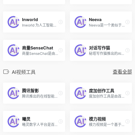
Inworld
Neeva
Inworld 为人工智能虚拟角色提供了一个完全集成的平台，它在大语言模型（LLM）的基础上开发，并拓展了可配置的安全性、知识、内存、叙事控制、多模态等特性。用户可以通过该平台塑造具有独特个性和背景意识的虚拟人物，并可以无缝集成到实时应用程序中，内置规模和性能优化功能。
Neeva是一个类似于New Bing的搜索引擎，同样集成了AI问答的功能。
商量SenseChat
对话写作猫
商量SenseChat是由商汤科技研发的一款基于自然语言处理技术的人工智能大语言模型，具备超凡的语言理解、生成能力，将科技与人文相互交融。
秘塔写作猫推出的AI对话聊天工具
查看全部
AI视频工具
腾讯智影
度加创作工具
腾讯推出的在线智能视频创作平台
度加创作工具是由百度出品的、人人可用的AIGC创作工具网站。度加致力于通过AI能力降低内容生产门槛，提升创作效率，一站式聚合百度AIGC能力，引领跨时代的内容生产方式。度加的主要功能包括AI成片（图文成片/文字成片）、AI笔记（智能图文生成）、AI数字人等。
曦灵
模力视频
曦灵数字人平台是百度公司推出的一款先进的数字人技术解决方案，为用户提供一站式的数字人创建、管理和应用服务。该平台具备虚拟直播、专业视频制作、智能对话等核心功能，支持快速生成高质量的2D和3D数字人形象。
模力视频是一个基于人工智能技术的在线视频编辑平台，通过AI剪辑功能，使用户能够快速制作出适应不同场景的高质量视频内容，该平台拥有丰富的高清视频模板。