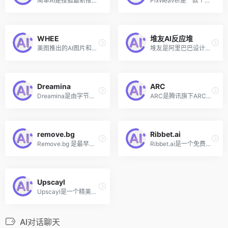
简单AI是搜狐最新推出的智能图片生成平台和社区，是一个适合小白直接上手的AI图片生成工具，提供文生图和图生图两种模式，上手简单，且生成质量较好，允许用户每日免费生成 10 张图片。同时，该平台还提供用户作品分享社区、创作同款、提示词参考等功能。
PixWeaver是一款个性化视觉创意设计平台，由北京生数科技有限公司开发。该平台支持个性化的视觉创作，融合了多元风格，具备出色的语义理解和丰富的细节表现，达到了艺术级的美学水准。PixWeaver 提供了一系列功能，如文字生图、超分辨率、细节微调和3D生成等，旨在释放用户的无限想象。
WHEE
堆友AI反应堆
美图推出的AI图片和绘画创作生成平台
堆友是阿里巴巴设计师团队原创的一个免费可商用3D头像、3D场景、3D元素等的资源网站和在线编辑神器，近期堆友上线了「AI反应堆」功能，帮助设计师、画手、大学生、兴趣爱好者快速生成高质量绘画，支持文生图、图生图和创作社区同款。
Dreamina
ARC
Dreamina是由字节跳动抖音旗下的剪映推出的一款AI图片创作和绘画工具，旨在帮助抖音的图文和短视频创作者进行内容创作，用户只需输入提示描述，即可快速将创意和想法转化为图像。该工具是一个多风格的AI绘画神器，可以进行动漫、写实、摄影、插画等不同风格的图像生成。
ARC是腾讯旗下ARC（Applied Research Center，应用研究中心）实验室推出的系列AI图片处理工具，目前提供了三项免费的AI图像功能：人像修复、人像抠图和动漫增强。
remove.bg
Ribbet.ai
Remove.bg 是最早和最火的图片背景消除工具之一，无论是人像、产品、动物，还是汽车、图形、Logo，轻点一下上传图片，便可在几秒钟内自动去除背景。Remove.bg还支持魔法笔刷功能，鼠标一涂抹便可以帮助用户精准地移除或还原图片中的物体。
Ribbet.ai是一个免费的综合性多功能AI图片处理工具箱，借助人工智能的力量帮助用户编辑、重新想象和微调上传的图像，并以高质量下载。目前平台上提供图片背景去除、AI照片上色、图片高清放大、免费人脸检测等工具。
Upscayl
Upscayl是一个精美的免费开源的AI图片无损放大工具，同时支持Windows、Mac、Linux等桌面系统，超过百万用户都在使用。借助最先进的人工智能，Upscayl 可以帮助你将低分辨率图像转换为高分辨率。
AI对话聊天