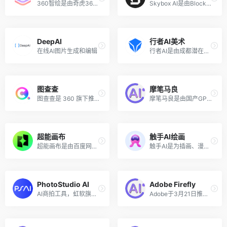
360智绘是由奇虎360科技推出的一款智能图片生成和AI绘画的工具，通过强大的算法，用户只需输入简单的关键词和文本描述便可生成专属于自己的独家图片。360智绘提供文生图、图生图、AI写真、LoRA模型训练等功能，全方面地辅助用户将想象绘制成现实。
Skybox AI是由Blockade Labs推出的AI在线生成和合成360°全景图片的工具，该人工智能驱动的工具，可以从图像中生成全景图。提供了一系列的风格可选择，包括幻想风景、动漫艺术风格、超现实风格、数字绘画、、星云、现实主义、科幻梦幻和室内景观等。
DeepAI
行者AI美术
在线AI图片生成和编辑
行者AI是由成都潜在人工智能科技有限公司开发的AI美术、音乐、视频工具箱，致力于使用人工智能和机器学习技术提高游戏和文娱行业的生产力，打造一个游戏行业从研发到营销的一站式AI赋能平台。行者AI美术是行者AI推出的AI绘图创作解决方案，帮助用户激发灵感，创作更多可能。
图查查
摩笔马良
图查查是 360 旗下推出的一站式图片服务平台，在AI技术的驱动下，可以帮助用户轻松搞定作图，提供图片版权查询、高清版权图库、图片智能抠图、图片智能消除笔、图片无损放大、文章智能配图等功能。
摩笔马良是由国产GPU芯片初创公司摩尔线程推出的一款人工智能图像生成和绘画创作工具，能够根据用户输入的文本描述自动创作出符合主题和风格的图片。该文生图工具支持中英双语提示词，提供多种风格选择。
超能画布
触手AI绘画
超能画布是由百度网盘推出的一款一站式人像摄影AI创意图像写真平台工具，利用百度自研的图像处理大模型和智能人脸融合算法，允许用户通过上传一张照片并输入简短的文字指令，快速生成具有专业质感的AI写真。
触手AI是为插画、漫画、设计等用户打造的国产AI绘画创作平台，并已通过国内第二批深度合成服务算法备案。支持文生图、图生图、参考生图、lora在线模型训练、海量模型可使用。
PhotoStudio AI
Adobe Firefly
AI商拍工具，虹软旗下推出
Adobe于3月21日推出了名为Adobe Firefly的创意生成AI模型，类似于DALL-E或Midjourney，可以仅使用文本提示即可按需生成图像。Adobe 表示，该模型仅针对获得许可或不受版权保护的内容进行训练，而不是来自互联网艺术家的作品。