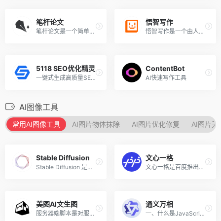
笔杆论文
悟智写作
笔杆论文是一个简单高效的AI论文写作辅助平台，支持通过网页版和移动端APP使用。该AI论文写作助手提供沉浸式论文写作+写作模板+智能提纲推荐+写作思路推荐+论文查重等一站式的论文服务，为学生和研究人员提供了全方位的论文撰写支持。笔杆论文不仅简化了论文写作的流程，还提升了论文的质量和学术价值，是学术研究和论文撰写的理想选择。
悟智写作是一个由人工智能技术驱动的内容创作平台，旨在帮助用户高效地创作出高质量的文本内容。该AI写作工具提供了超过100种不同行业和场景的文本模板，无论是撰写广告文案、学术文章、电子邮件、产品描述，还是创作吸引人的标题，用户都能在几分钟内完成。
5118 SEO优化精灵
ContentBot
一键式生成高质量SEO文章，提高搜索引擎排名获得更多流量
AI快速写作工具
AI图像工具
常用AI图像工具
AI图片物体抹除
AI图片优化修复
AI图片
Stable Diffusion
文心一格
Stable Diffusion 是于2022年发布的一个基于深度学习的文本到图像生成模型，该模型主要用于生成以文本描述为条件的详细图像和插画，由初创公司 StabilityAI 与一些学术研究人员和非营利组织合作开发的。
文心一格是百度推出的基于文心大模型能力的AI艺术和创意辅助平台，在这里用户可以生成不同风格、独一无二的创意画作，为设计提供灵感、为创作带来更多创意。
美图AI文生图
通义万相
服务器端脚本是对服务器行为...
一、什么是JavaScript? JavaS...