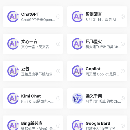
ChatGPT
智谱清言
ChatGPT是由OpenAI公司推出的火爆全球的聊天对话机器人，该AI聊天对话工具建立在OpenAI开发的GPT-4语言模型上，它可以执行各种自然语言处理（NPL）任务，如总结、分类、提问和回答，以及类似人类反应的错误纠正。
8 月 31 日，智谱 AI 正式上线首款生成式AI 助手 —— 「智谱清言」。该助手基于智谱 AI 自主研发的中英双语对话模型 ChatGLM2，经过万亿字符的文本与代码预训练，并采用有监督微调技术，以通用对话的形式为用户提供智能化服务。
文心一言
讯飞星火
文心一言（英文名：ERNIE Bot）是百度研发的知识增强大语言模型，能够与人对话互动，回答问题，协助创作，高效便捷地帮助人们获取信息、知识和灵感。文心一言基于飞桨深度学习平台和文心知识增强大模型，持续从海量数据和大规模知识中融合学习，具备知识增强、检索增强和对话增强的技术特色。
科大讯飞推出的类ChatGPT的讯飞星火认知大模型
豆包
Copilot
豆包是由字节跳动公司推出的一款多功能人工智能工具和免费AI聊天机器人，基于云雀模型（豆包大模型）构建。该免费AI对话助手具备文案创作、PDF问答、长文本分析、学习辅助、图像生成、信息搜索与整合、AI智能体等能力，能够理解用户需求并提供个性化服务。
网页版 Copilot 是微软在 2023 Ignite 技术大会上最新推出的在线使用 Microsoft Copilot 助手和聊天机器人的版本，不再只限定在微软的Bing、Skype或其他Office软件应用中才能体验，以便于电脑桌面端用户直接在浏览器中体验 Copilot 的 AI 聊天服务。
Kimi Chat
通义千问
Kimi Chat是国内人工智能初创公司Moonshot AI（月之暗面）推出的智能对话助手，支持输入长达20万汉字的上下文。Kimi Chat擅长中文和英文的对话，可以帮助用户解决各类生活和工作中的问题、提供实用的信息和参考建议。
阿里巴巴推出的类ChatGPT响应人类指令的大模型，已免费开放
Bing新必应
Google Bard
微软必应（Bing）是一款由微软公司推出的搜索引擎应用，能够为用户提供快速、准确的搜索体验。New Bing（新必应）采用 Open AI 的 GPT-4 大语言模型技术驱动，为用户提供对话生成式的全新搜索体验。与旧版必应相比，新版必应更加智能化和人性化，采用了先进的自然语言处理和机器学习技术，能够更好地理解用户的搜索意图和需求，并返回更加方便、准确、相关的结果。
谷歌于2月发布了名为Bard的AI聊天机器人，作为ChatGPT的对手，旨在模拟与人类的对话，并结合使用自然语言处理和机器学习来对你可能提出的问题提供真实而有用的回答。