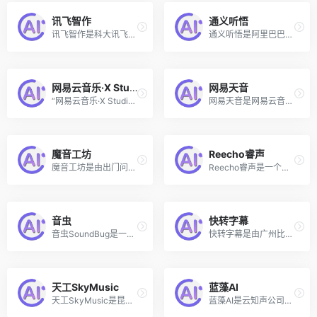
讯飞智作
通义听悟
讯飞智作是科大讯飞推出的一站式智能配音服务平台，提供AI文字转语音、语音合成、智能配音、AI虚拟主播等工具，赋能内容生产者高效创作，让音视频创作更快、更省、更独特。
通义听悟是阿里巴巴推出的智能AI会议转录和总结工具，支持实时双语翻译字幕，一键高亮要点，智能提炼总结，高效记录、整理和共享音视频内容。多种字幕形态随心切换，自动区分发言人，总结关键词、议程、摘要、待办事项和问题。支持一键导出和公开分享。
网易云音乐·X Studio
网易天音
“网易云音乐·X Studio”是由网易云音乐与小冰公司最新联合推出的AI歌手音乐创作软件，面向广大音乐人和音乐爱好者免费使用。该软件可帮助音乐人轻松创作高质量的AI新世代音乐作品，是全球主流音乐平台与人工智能公司联手打造的首个同类产品。
网易天音是网易云音乐推出的一站式AI音乐创作工具，无需乐理知识，一键上手。音乐爱好者或者歌手只需输入灵感，AI便可以辅助完成词、曲、编、唱，生成AI初稿后，支持词曲协同调整。
魔音工坊
Reecho睿声
魔音工坊是由出门问问推出的一款先进的配音工具和高效多人音频协同创作工具，可以智能将文字转换成语音，支持多种语言和语音风格，包括中文、英文、日语、韩语等。该工具集成了先进的深度学习技术，可以根据不同的文本内容和语境，生成自然流畅的语音。
Reecho睿声是一个超拟真瞬时人工智能语音克隆平台，利用先进的AI语音技术，允许用户通过上传或录制一段音频样本，来创建并克隆特定的声音角色。该平台的特点是能够快速地从较短的音频样本中克隆声音，而不需要长时间的训练过程
音虫
快转字幕
音虫SoundBug是一款由国内团队研发的数字音频工作站（DAW）软件，以其简洁直观的用户界面和易于上手的操作特点，为音乐爱好者提供了一套完整的音乐制作工具。SoundBug支持Windows和Mac电脑端使用，内置了AI编曲、丰富的音色库和必要的音频编辑功能。
快转字幕是由广州比高网络科技推出的一款语音视频转文字字幕的平台，可智能识别音视频内容，将其转录为文字版本。该工具通过先进的语音识别技术，高效省时地为无字幕音视频添加高准确率的字幕，避免了传统手工打字或使用低质量转录工具后所需的繁琐手动校正，提升了自媒体工作者在视频制作中的工作效率。此外，快转字幕不仅提供快速、准确的字幕服务，还支持多种语言和字幕翻译功能，使内容创作者能够更容易地触及全球观众。
天工SkyMusic
蓝藻AI
天工SkyMusic是昆仑万维推出的国内首个音乐SOTA模型，采用自研的大模型音乐音频生成技术，能够实现端到端的音乐创作，包括乐器、人声、旋律等元素的一体化生成。
蓝藻AI是云知声公司开发的人工智能内容创作平台，专注于AI声音克隆、文字配音和文案创作服务。用户可以通过该平台训练克隆个性化的语音模型，生成与原音相似的合成音频，或选择多样的AI发音人进行文字配音，同时提供细致的声音调节选项。