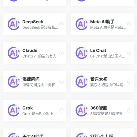
DeepSeek
Meta AI助手
DeepSeek是知名私募巨头幻方量化旗下的人工智能公司深度求索（DeepSeek）自主研发的大语言模型开发的智能助手，可以进行自然语言处理、问答系统、智能对话、智能推荐、智能写作和智能客服等多种任务。
Meta AI助手是Meta公司推出的一款基于Llama 3模型的免费AI聊天机器人，被集成在Facebook、Instagram、WhatsApp和Messenger等Meta旗下的社交应用和网页版Meta.ai中。
Claude
Le Chat
ChatGPT的最为有力的竞争对手之一
Le Chat是由法国人工智能初创公司Mistral推出的一个AI对话聊天助手，旨在通过与用户的互动，提供一个教育性和有趣的方式来探索Mistral AI的技术。Le Chat可以基于 Mistral AI 提供的三个不同语言模型进行对话，包括Mistral Large、Mistral Small以及一个名为Mistral Next的模型。
海螺问问
紫东太初
海螺问问是由上海稀宇科技有限公司（即大模型初创公司MiniMax）推出的一个免费的AI智能聊天机器人助理，该AI聊天机器人的前身是应事AI，提供知识问答、智能创作、语音聊天等功能。相较于其他的AI对话助手，海螺问问的优势在于可进行逼真的语音对话，无论是语气、语调、语速还是情绪都十分的自然，与真人接近，还提供免费的语音克隆！
紫东太初是由中科院自动化所和武汉人工智能研究院联合推出的一个全模态大模型，它是在千亿参数多模态大模型“紫东太初1.0”基础上升级打造的2.0版本。紫东太初大模型支持多轮问答、文本创作、图像生成、3D理解、信号分析等全面问答任务，具有强大的认知、理解、创作能力，能够带来全新的互动体验。
Grok
360智脑
Grok 是马斯克旗下的xAI公司最新推出的人工智能助手，一个与 ChatGPT 类似的聊天机器人，关键的区别之处在于 Grok 可以实时访问 𝕏（原Twitter）数据，可以为用户提供最新且独特的信息。
360智脑是360搜索最新推出的AI对话聊天机器人，拥有独特的语言理解能力，通过实时对话，解答疑惑、探索灵感，用AI技术帮人类打开智慧的大门。
天工AI助手
钉钉·个人版