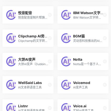
悦音配音
IBM Watson文字转语音
悦音配音是制片帮旗下推出的一款AI智能在线配音语音合成工具，可以帮助用户在线将文字输入快速轻松转换成语音。该AI配音工具提供男声、女声、童声、普通话、方言、英文等多种真人声音，在你输入文字后便可以直接智能生成音频。
IBM Watson文字转语音
Clipchamp AI旁白生成器
BGM猫
Clipchamp的文字转语音生成器
灵动音科技推出的AI智能生成BGM音乐
大饼AI变声
Notta
大饼AI变声（Dubbing.tech）是一款功能强大、免费专业的实时语音变声软件，是国内首款基于AI深度学习的声音引擎，并且支持全场景切入，兼容和支持多种游戏以及语音客户端。大饼AI变声的音色丰富，有数百种音色可供选择，每期提供免费的变声音色。除了实时变声，大饼声音引擎SaaS版还提供了文字转语音、声音克隆、声音定制、声音转换等功能，全方位地满足对多元声音的需求。
Notta是一个基于人工智能的语音转文本转录工具，支持104种语言。Notta适用于任何现代设备，如PC、智能手机和平板电脑，你可以通过录制音频或上传文件来体验其自动转录功能。使用Notta制作会议记录和撰写采访文章，让你的工作更轻松。
WellSaid Labs
Voicemod
AI文本转语音工具
AI变声工具
Listnr
Voice.ai
AI文本到语音生成器
实时AI变声工具