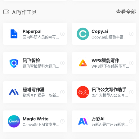
查看全部
AI写作工具
Paperpal
Copy.ai
面向科研人员的AI写作工具
Copy.ai由经验丰富的撰稿人和软件开发人员组成的团队于 2020 年创建，旨在帮助各行各业的撰稿人、营销人员和企业快速高效地创建高质量的内容。Copy.ai的主要特点之一是其先进的 AI 技术，该技术使用自然语言处理和机器学习算法来生成根据你的特定需求量身定制的高质量内容。
讯飞智检
WPS智能写作
讯飞智检是科大讯飞旗下开放平台推出的一款人工智能写作、校对/合规审查的智能产品，可帮助用户进行AI智能文本纠错，支持对纯文本、Word、图片、音频、视频进行批量审查。
WPS旗下在线智能写作工具
秘塔写作猫
讯飞公文写作助手
秘塔写作猫是一款新一代的交互式中英文AI写作辅助平台，它集智能文本纠错、改写润色、自动续写、智能配图等功能为一体。该软件基于AI技术的中英文纠错校对和创作工具，拥有网页版、Chrome扩展、小程序、Word插件等多种版本。
国产大模型AI公文写作工具
Magic Write
万彩AI
Canva旗下AI文案生成器
万彩AI是广州万彩信息技术有限公司推出的一款AI文案编写工具，帮助不会写文案或没有灵感的创作者快速生成可直接使用的文案，让文案编写效率提升90%，准确率高达99%。