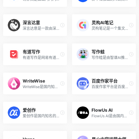
深言达意
灵构AI笔记
深言达意是一款由深言科技推出的免费的词句查询智能写作辅助工具，只需输入模糊描述，便能快速找到合适贴切的用词用句。这款工具融合了WantWords反向词典和WantQuotes据意查句两款神器改进而来，支持据意查词、据意查句、语料查询等多种功能。
灵构笔记是一个集文本编辑、任务管理、数据库、笔记、协作和AI创作工具于一身的综合性应用程序，该产品融合了传统笔记应用的简洁性和任务管理工具的强大功能，同时支持团队协作和AI写作，使其成为一款广受欢迎的工作生产力工具。
有道写作
写作蛙
有道写作是网易有道推出的智能英文写作修改和润色工具，该神器可以智能识别100多种错误类型，包括词组搭配、时态、主谓宾搭配等。用户可以在Web端、移动端、Windows客户端以及Word中使用有道写作产品。
写作蛙是由智谱AI推出的免费智能写作工具，可帮助用户快速高效地生成AI原创的高质量内容创意和各种文本任务，如文章、报告、新闻稿、营销文案等。
WriteWise
百度作家平台
WriteWise是国内知名的听书和播客平台喜马拉雅旗下的团队推出的一款专业的 AI 小说和网文创作工具，可以为作者提供灵感、参考、思路，提升写作效率，赋能与提效网文小说创作的全流程。
百度作家平台是百度官方推出的一站式AI辅助创作平台，提供丰富多样的AI创作功能，帮助内容创作者写出更多好作品。
爱创作
FlowUs AI
爱创作是国内知名的新闻平台「ZAKER」推出的AI内容创作工具，可帮助用户一键生成文章、营销文本、配图与短视频等多类型内容，用户可以免费进行20次的内容创作次数。
FlowUs AI是由国内的在线知识管理与文档协作平台FlowUs息流推出的AI创作助手，旨在通过智能化的工具提高用户的工作效率和学习效果。类似于Notion AI，集成在其模块化笔记文档平台中，提供包括AI写作、文本处理、代码处理、AI翻译、表格处理以及LaTex公式处理等AI功能。