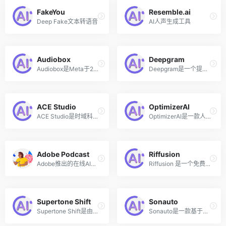
FakeYou
Resemble.ai
Deep Fake文本转语音
AI人声生成工具
Audiobox
Deepgram
Audiobox是Meta于2023年11月30日推出的免费开源的AI语音和声音生成模型，12月11日上线在线网页版本，用户可免费体验该模型的能力。Audiobox是Meta最新一代的音频生成模型，可以结合使用语音输入和自然语言文本提示来生成语音和音效，从而可以轻松地为各种用例创建逼真的自定义音频。
Deepgram是一个提供先进的AI语音识别和自然语言处理技术的平台，核心产品是强大的语音到文本（Speech-to-Text）和文本到语音（Text-to-Speech）API，让开发者能够快速将语音转录和理解功能集成到他们自己的应用程序和服务中。
ACE Studio
OptimizerAI
ACE Studio是时域科技推出的免费AI歌声合成工具，支持实时AI歌声合成，虚拟歌姬演唱真实度无限接近人类，纵享美妙丝滑的听觉体验。支持导出多种形式的音频文件，方便后期深加工。
OptimizerAI是一款人工智能声音效果生成工具，能够根据文字提示自动创造出适合多种场景的声音和音效，如游戏中的射击声、动画中的雨声环境或地铁到站声等，专为视频创作者、游戏开发者、艺术家和视频制作人员设计。
Adobe Podcast
Riffusion
Adobe推出的在线AI音频录制和编辑工具
Riffusion 是一个免费开源的具有稳定扩散的实时音乐和音频生成库，用户只需输入音乐描述，AI便可以生成对应风格的音乐。该开源项目由Seth Forsgren 和 Hayk Martiros推出，Riffusion的背后原理是基于Stable Diffusion（文本生成图像模型）微调频谱图，频谱图是音频的视觉表示，显示不同频率随时间的振幅，而后再将高保真度的频谱图图像转换为音频。
Supertone Shift
Sonauto
Supertone Shift是由韩国的AI音频初创公司Supertone推出的一款AI驱动的实时语音变换软件，通过先进的人工智能技术，让用户能够迅速切换并个性化定制多种高品质声音。
Sonauto是一款基于人工智能技术的免费在线音乐创作工具，能够根据用户提供的文本提示、歌词或旋律，转换成具有特定风格的完整歌曲。