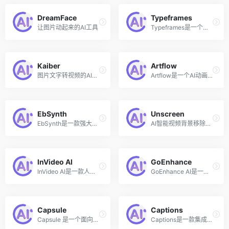
DreamFace
Typeframes
让图片动起来的AI工具
Typeframes是一个创新的AI在线视频创作平台，允许用户通过简单的文本输入来快速生成专业的产品介绍视频。该工具的核心优势在于它的便捷性和易用性，无需掌握复杂的视频编辑软件，即使是没有视频制作经验的用户也能够利用人工智能轻松创建出高质量的视频内容，将文本转变为引人入胜的产品视频。
Kaiber
Artflow
图片文字转视频的AI引擎
Artflow是一个AI动画创建工具，可以帮助你毫不费力地将创意转化为动画故事，让创意源源不断。Artflow允许你使用人工智能生成的素材，用原创角色创建自己独特的动画故事。
EbSynth
Unscreen
EbSynth是一款强大的AI视频工具，可以帮助用户将现实场景的视频转化为丰富多彩的油画风格动画视频，目前该工具在免费Beta测试中，支持Windows和Mac平台。
AI智能视频背景移除工具
InVideo AI
GoEnhance
InVideo AI是一款人工智能视频创作和剪辑工具，能够根据用户输入的文本自动生成视频内容。用户只需提供视频的主题或脚本，InVideo AI便可以利用其AI技术生成包含视频脚本、配音、图片、字幕和背景音乐的完整视频。
GoEnhance AI是一款AI驱动的图像和视频编辑工具，专注于视频风格转换、图像增强和放大。利用先进的人工智能技术，GoEnhance AI能够提升视频和图片的质量，添加细节，减少模糊和像素化。
Capsule
Captions
Capsule 是一个面向企业团队的人工智能视频编辑器，旨在通过将简单直观的操作界面与自动执行编辑任务的AI相结合，帮助内容和营销团队以高效的速度和轻松地创建视频。
Captions是一款集成了人工智能技术的视频剪辑和创作工具，通过AI简化了视频制作的复杂流程，使得用户能够轻松制作出高质量的视频内容。该平台的核心功能包括AI视频脚本撰写、数字人生成、自动剪辑填充词、长视频切片等。