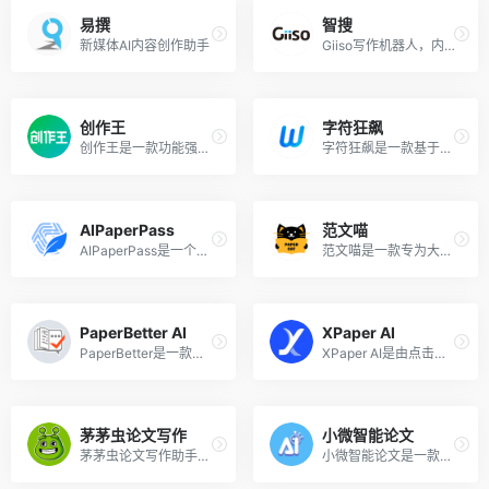
易撰
智搜
新媒体AI内容创作助手
Giiso写作机器人，内容创作AI辅助工具
创作王
字符狂飙
创作王是一款功能强大的AI智能软件，具有智能回答、创作、编写、翻译、写代码等多种功能，可以满足用户生活和工作的多方面需求。该应用程序采用AI技术，内置ChatGPT，具有智能化的聊天服务，能够帮助用户快速完成文字创作、翻译等任务，提高创作效率。
字符狂飙是一款基于AI技术的全方位文档生成工具，能够帮助您快速生成各类专业文档。与传统的文档生成工具相比，字符狂飙更加快速、简便，让您节省时间和精力，专注于更重要的事情。从文案编辑到创意内容，从Email自动生成到公司运营，它都能满足您的各种需求。
AIPaperPass
范文喵
AIPaperPass是一个一站式AI论文写作平台，可以帮助用户一键快速生成论文大纲和初稿，旨在简化学术写作流程，让论文撰写变得轻松便捷。该工具融合了先进的AI技术与丰富的学术资源，为用户提供了全面的论文写作支持，包括但不限于论文写作辅助、研究建议与指导、文献综述生成和论文修订与优化。
范文喵是一款专为大学生打造的AI论文写作工具，旨在借助AI技术提高学生的写作能力和效率。该工具构建了一个全方位的沉浸式论文写作平台，覆盖从选题、开题到范文创作、毕业答辩的全过程，帮助大学生节省了大量时间，提高了他们的学术写作效率和水平，是大学生学术研究道路上的得力助手。
PaperBetter AI
XPaper AI
PaperBetter是一款智能的AI论文写作工具，致力于辅助学术写作过程，提升研究效率。用户仅需输入论文题目，即可基于其丰富的学术数据库和文献资源，智能构建论文内容，快速生成一篇完整的研究论文初稿。
XPaper AI是由点击式创作工具晓语台推出的一款论文写作辅助指导平台，只需一杯咖啡的时间（5-10分）即可完成数万字的参考论文初稿，帮助研究人员在撰写论文过程中提高效率和准确性。XPaper AI基于丰富的学术数据库和文献资源，智能构建论文框架和内容，为用户提供一个高质量的论文初稿。
茅茅虫论文写作
小微智能论文
茅茅虫论文写作助手是一款全面的AI学术论文写作平台，为学术研究者提供了从论文构思到最终答辩的一站式服务，目标是让天下没有难写的论文。该AI论文写作工具的功能涵盖了学术论文写作的各个关键环节：论文写作辅助、论文开题指导、答辩PPT制作、论文查重服务甚至就业指导。
小微智能论文是一款利用人工智能来辅助论文写作的工具，面向大专、本科和硕士，可快速生成如毕业论文、期刊论文、文献综述、开题报告、任务书、答辩PPT、实验报告等多种论文类型。只需输入论文标题，即可生成专业的论文提纲和原创范文。