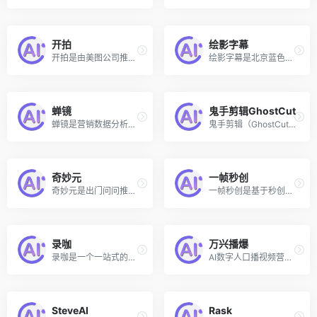
开拍
绘影字幕
开拍是由美图公司推出的一款AI制作口播视频的工具和应用，专为口播视频创作者设计，集成了从构思脚本文案到高清拍摄、视频人像精修以及智能化后期剪辑等一系列功能，旨在为创作者提供一站式的影像生产力服务。
绘影字幕是北京蓝色脉动科技有限责任公司旗下产品，提供视频自动加字幕服务，运用先进的语音识别和自然语音理解技术，自动识别视频中的人声，转换成字幕。用户可以在网站上导入视频，在线编辑，并在线导出带字幕的视频；也可以下载绘影字幕APP，在手机上直接编辑。帮助用户提高字幕编辑效率，节省编辑时间。
蝉镜
鬼手剪辑GhostCut
蝉镜是营销数据分析平台蝉妈妈旗下推出的一款AI数字人短视频与直播平台，通过极速克隆技术和高效的内容生产流程，使用户能够快速创建并发布数字人短视频。
鬼手剪辑（GhostCut）是一款集成了人工智能技术的智能视频剪辑工具，可帮助用户快速去除视频中的文字、进行视频去重、自动翻译视频文字和语音、以及视频擦除等操作。
奇妙元
一帧秒创
奇妙元是出门问问推出的AI数字人短视频和直播解决方案，借助该数字形象创作及直播平台，用户可以创建自己的数字形象，并通过这些数字形象进行直播活动。奇妙元平台目前拥有超过100款数字人和超过1000款3D数字资产，可以为用户提供丰富的选择。
一帧秒创是基于秒创AIGC引擎的智能AI内容生成平台，为创作者和机构提供AI生成服务，包括文字续写、文字转语音、文生图、图文转视频等创作服务，一帧秒创通过对文案、素材、AI语音、字幕等进行智能分析，快速成片，零门槛创作视频
录咖
万兴播爆
录咖是一个一站式的人工智能驱动的音视频处理平台，不仅能自动生成视频字幕还能将内容翻译成99种语言，还支持AI音频/视频内容总结、AI语音转文字，AI文字转语音、AI提取音频、AI视频翻译、录屏、剪辑、转GIF/音频等超多实用功能。
AI数字人口播视频营销工具（可商用），海量素材一键套用
SteveAI
Rask