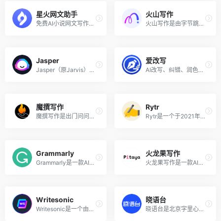
星火网文助手
火山写作
免费AI小说网文写作工具
火山写作是由字节跳动旗下的火山引擎团队推出的AI中英文写作助手，只需简单输入指令，即可快速生成原创文章，助力内容创作者更加流畅和自信地写作文章。无论你是创作者、自媒体、白领、还是学生，火山写作都能帮助你高效地写出专业、高质量的文章。
Jasper
爱改写
Jasper（原Jarvis）是国外最受欢迎的AI写作软件工具之一，因其丰富的的模板和强大的智能写作功能而广受欢迎。你可以使用 Jasper 创建博客、文章、书、剧本、帖子和任何其他内容。只需选择一个话题，填写关键词和细节，Jasper将为你自动写作内容。
AI改写、纠错、润色辅助工具
魔撰写作
Rytr
魔撰写作是出门问问旗下「魔音工坊」团队推出的AI写作助手，轻松帮你遣词造句，润色文采，改写文风，提取文案，校对文案，收藏笔记，搜索字词，更有多语种翻译等众多AI创作功能，让你激发创作灵感，文采更上一层楼。
Rytr是一个于2021年4月发布的人工智能驱动的AI写作工具，该人工智能写作助手可以帮助用户自动撰写和创建电子邮件、博文文章、广告文案和社交媒体帖子等内容。只需几秒钟Rytr便可以为用户创造原创的、有吸引力的文案，成本只有人工的几分之一。
Grammarly
火龙果写作
Grammarly是一款AI驱动的英语语法纠正和校对工具，支持Windows、Mac、iOS和Android等多个平台。它能够检查单词拼写、纠正标点符号、修正语法错误、调整语气以及给出风格建议等。Grammarly可以帮助用户在写作和沟通中更加准确、流畅地表达自己的意思，提高英语写作和沟通的能力。
火龙果写作是一款AI驱动的文字生产力工具，具备多种辅助论文写作的AI功能，包括全文生成、论文校对、论文润色、论文查重降重、学术改写、内容扩展等，可以大大提高写作效率，并能确保论文的专业性和原创性。
Writesonic
晓语台
Writesonic是一个由人工智能驱动的内容自动化平台，用户可以使用该AI写作工具输入文本提示，生成无限的内容以节省时间和精力。Writesonic内置了65个以上的文章模板和功能，如文章写作3.0、Facebook广告、着陆页、Quora回答、Twitter推文和Instagram标题等，帮助你高效率创作文案。
晓语台是北京字里心间科技推出的一款智能AI写作工具，用户可以通过点击操作，命令AI进行各种主题的文案创作。晓语台内置了多种风格和主题的AI创作模板，覆盖20余类行业与职业，近30个海内外社交平台，共计500+创作场景，能够快速生成各类高质量的文案。