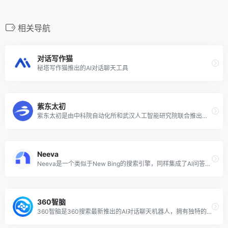
相关导航
对话写作猫
秘塔写作猫推出的AI对话聊天工具
紫东太初
紫东太初是由中科院自动化所和武汉人工智能研究院联合推出的一个全模态大模型，它是在千亿参数多模态大模型“紫东太初1.0”基础上升级打造的2.0版本。紫东太初大模型支持多轮问答、文本创作、图像生成、3D理解、信号分析等全面问答任务，具有强大的认知、理解、创作能力，能够带来全新的互动体验。
Neeva
Neeva是一个类似于New Bing的搜索引擎，同样集成了AI问答的功能。
360智脑
360智脑是360搜索最新推出的AI对话聊天机器人，拥有独特的语言理解能力，通过实时对话，解答疑惑、探索灵感，用AI技术帮人类打开智慧的大门。