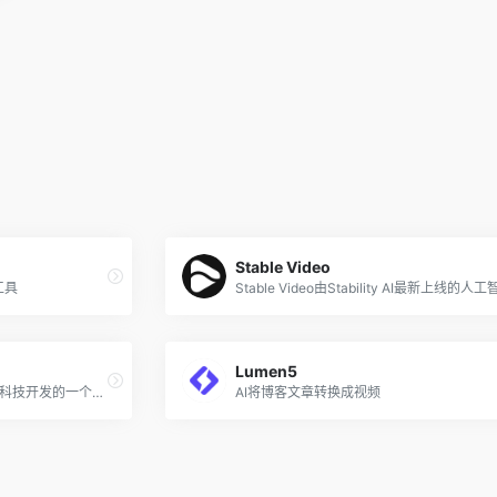
Stable Video
工具
Lumen5
怪兽AI数字人是由杭州怪兽智能科技开发的一个人工智能数字人视频创作平台，专注于利用AI技术包括真人形象克隆、声音克隆、实时视频渲染、唇形同步驱动等创建和定制数字人形象和声音。该平台提供了一系列的AI功能和服务，使得用户能够在短视频创作、直播、交互式内容制作等领域中，快速生成并使用数字人。
AI将博客文章转换成视频