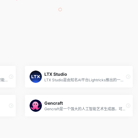
LTX Studio
Stable Video由Stability AI最新上线的人工智能视频生成工具，基于潜在扩散模型Stable Video Diffusion，可以直接在线快速创建高质量的视频内容。该工具允许用户从文本描述或静态图像出发，生成连贯且逼真的视频序列，实现了从文本到视频和图像到视频的转换。
LTX Studio是由知名AI平台Lightricks推出的一款创新的生成式AI电影制作和视频短片生成平台，允许用户仅通过输入文本描述就能够生成超过25秒的微电影视频。
Gencraft
Gencraft是一个强大的人工智能艺术生成器，可以将文字转换为独特的图像和视频。只需输入文本提示，从其提供的不同风格中选择，便可以创建和生成视频和高分辨率图像，或共享你的创意设计。