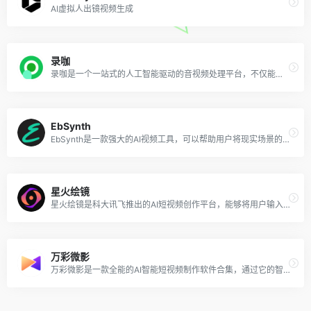
AI虚拟人出镜视频生成
录咖
录咖是一个一站式的人工智能驱动的音视频处理平台，不仅能自动生成视频字幕还能将内容翻译成99种语言，还支持AI音频/视频内容总结、AI语音转文字，AI文字转语音、AI提取音频、AI视频翻译、录屏、剪辑、转GIF/音频等超多实用功能。
EbSynth
EbSynth是一款强大的AI视频工具，可以帮助用户将现实场景的视频转化为丰富多彩的油画风格动画视频，目前该工具在免费Beta测试中，支持Windows和Mac平台。
星火绘镜
星火绘镜是科大讯飞推出的AI短视频创作平台，能够将用户输入的文本描述自动转换成视频内容（如短剧、预告片、MV），包括生成视频剧本、分镜，最终形成完整的短视频。
万彩微影
万彩微影是一款全能的AI智能短视频制作软件合集，通过它的智能AI技术，企业和自媒体及个人可以高效快速智能的制作令人夺目的短视频作品，它制作的作品可以广泛用于宣传，微课，动画短片等多个领域，并适合在抖音快手等平台传播吸粉。该AI视频工具，可以帮助你轻松打造自媒体手绘/文字/图文/照片短视频，零基础快速制作动画短视频。