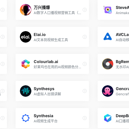
万兴播爆
SteveA
AI数字人口播视频营销工具（可商用），海量素材一键套用
Elai.io
AVCLa
AI文本到视频生成工具
AI自动
Colourlab.ai
BgRe
好莱坞也在用的AI视频颜色分级工具
无水印A
Synthesys
Gencra
具
AI虚拟人出镜讲解
Synthesia
DeepB
AI视频生成平台
AI口播