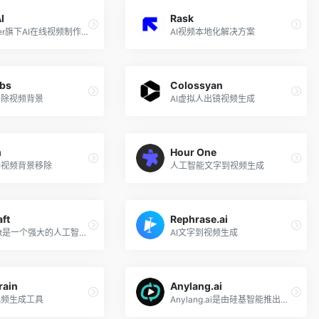
I
Rask
Animaker旗下AI在线视频制作工具
AI视频本地化解决方案
bs
Colossyan
移除视频背景
AI虚拟人出镜视频生成
m
Hour One
I视频背景移除
人工智能文字到视频生成
ft
Rephrase.ai
Gencraft是一个强大的人工智能艺术生成器，可以将文字转换为独特的图像和视频。只需输入文本提示，从其提供的不同风格中选择，便可以创建和生成视频和高分辨率图像，或共享你的创意设计。
AI文字到视频生成
rain
Anylang.ai
视频生成工具
Anylang.ai是由硅基智能推出的一款AI视频翻译工具，以其独特的语音同步技术，为全球用户提供流畅的语言转换体验。该工具不仅能够准确翻译视频内容，还能保持原说话者的音色、口型和风格，类似于HeyGen的Video Translate功能。除开网页版外，硅基智能还提供了微信小程序「硅语翻译」在移动端体验该功能。