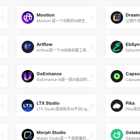
Mootion
Dream
Mootion 是一个创新的AI原生3D创作平台，利用人工智能技术来简化和加速3D动画的制作过程。该平台提供了多种AI工具和服务，使得用户能够以简单高效的方式创作和编辑3D动画内容。
让图片动
Artflow
EbSyn
Artflow是一个AI动画创建工具，可以帮助你毫不费力地将创意转化为动画故事，让创意源源不断。Artflow允许你使用人工智能生成的素材，用原创角色创建自己独特的动画故事。
GoEnhance
Capsu
GoEnhance AI是一款AI驱动的图像和视频编辑工具，专注于视频风格转换、图像增强和放大。利用先进的人工智能技术，GoEnhance AI能够提升视频和图片的质量，添加细节，减少模糊和像素化。
LTX Studio
Pika
LTX Studio是由知名AI平台Lightricks推出的一款创新的生成式AI电影制作和视频短片生成平台，允许用户仅通过输入文本描述就能够生成超过25秒的微电影视频。
Morph Studio
Gatek
实，让视频制作变得更加便捷和高效。
Morph Studio是一个高质量的文本到视频生成的工具，作为市面上首个开放给公众自由测试的文本到视频生成工具，不仅支持1080P高清画质，还能制作出长达7秒的精彩视频片段。借助Morph Studio，文字与视觉艺术的结合变得更加简单，创意视频的表达不再受限，故事以更生动的方式展现给世界。