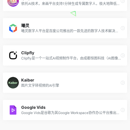
依托AI技术，来画平台支持1分钟生成专属数字人，极大地降低制作门槛和制作成本，无需昂贵、专业的穿戴设备，每个人都能轻松拥有自己的数字人。
曦灵
曦灵数字人平台是百度公司推出的一款先进的数字人技术解决方案，为用户提供一站式的数字人创建、管理和应用服务。该平台具备虚拟直播、专业视频制作、智能对话等核心功能，支持快速生成高质量的2D和3D数字人形象。
Clipfly
Clipfly是一个一站式AI视频制作平台，由成都恒图科技（AI图像工具Fotor背后的公司）开发，旨在为用户提供从创意产生到完成视频的全套解决方案。
Kaiber
图片文字转视频的AI引擎
Google Vids
Google Vids是谷歌为其Google Workspace协作办公平台推出的一款AI驱动的视频创作工具，旨在帮助用户轻松制作和分享工作相关的视频内容。用户可以通过简单的提示和素材整合，生成故事板并编辑视频。