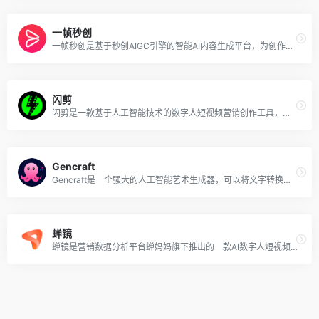
一帧秒创
一帧秒创是基于秒创AIGC引擎的智能AI内容生成平台，为创作者和机构提供AI生成服务，包括文字续写、文字转语音、文生图、图文转视频等创作服务，一帧秒创通过对文案、素材、AI语音、字幕等进行智能分析，快速成片，零门槛创作视频
闪剪
闪剪是一款基于人工智能技术的数字人短视频营销创作工具，提供包括定制数字人、克隆声音、口播视频智能成片、照片数字克隆人等多种功能模块，旨在帮助用户和企业轻松高效地制作和发布短视频内容。
Gencraft
Gencraft是一个强大的人工智能艺术生成器，可以将文字转换为独特的图像和视频。只需输入文本提示，从其提供的不同风格中选择，便可以创建和生成视频和高分辨率图像，或共享你的创意设计。
蝉镜
蝉镜是营销数据分析平台蝉妈妈旗下推出的一款AI数字人短视频与直播平台，通过极速克隆技术和高效的内容生产流程，使用户能够快速创建并发布数字人短视频。