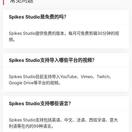
常见问题
Spikes Studio是免费的吗？
Spikes Studio提供免费的版本，每月可免费剪辑30分钟的视
频。
Spikes Studio支持导入哪些平台的视频？
Spikes Studio目前支持导入YouTube、Vimeo、Twitch、
Google Drive等平台的视频。
Spikes Studio支持哪些语言？
Spikes Studio支持包括英语、中文、法语、西班牙语、意大
利语等在内的99种语言。