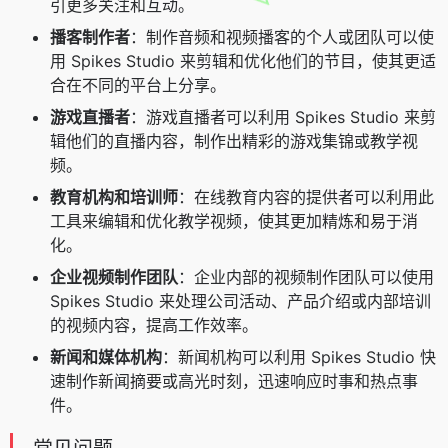
引更多关注和互动。
播客制作者
：制作音频和视频播客的个人或团队可以使
用 Spikes Studio 来剪辑和优化他们的节目，使其更适
合在不同的平台上分享。
游戏直播者
：游戏直播者可以利用 Spikes Studio 来剪
辑他们的直播内容，制作出精彩的游戏集锦或教学视
频。
教育机构和培训师
：在线教育内容的提供者可以利用此
工具来编辑和优化教学视频，使其更加精炼和易于消
化。
企业视频制作团队
：企业内部的视频制作团队可以使用
Spikes Studio 来处理公司活动、产品介绍或内部培训
的视频内容，提高工作效率。
新闻和媒体机构
：新闻机构可以利用 Spikes Studio 快
速制作新闻摘要或高光时刻，迅速响应时事和热点事
件。