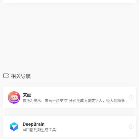
相关导航
来画
依托AI技术，来画平台支持1分钟生成专属数字人，极大地降低制作门槛和制作成本，无需昂贵、专业的穿戴设备，每个人都能轻松拥有自己的数字人。
DeepBrain
AI口播视频生成工具