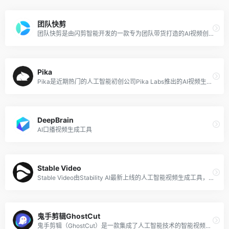
团队快剪
团队快剪是由闪剪智能开发的一款专为团队带货打造的AI视频创作系统，集成了爆款脚本库、短视频拍摄模板和商品素材管理功能，旨在帮助本地生活服务商家和品牌提高视频内容创作和团队管理的效率。
Pika
Pika是近期热门的人工智能初创公司Pika Labs推出的AI视频生成和编辑工具，该工具可以将任何创意转化为视频，用户只需输入文字或图像，即可快速生成3D动画、动漫、卡通、电影等风格的视频。
DeepBrain
AI口播视频生成工具
Stable Video
Stable Video由Stability AI最新上线的人工智能视频生成工具，基于潜在扩散模型Stable Video Diffusion，可以直接在线快速创建高质量的视频内容。该工具允许用户从文本描述或静态图像出发，生成连贯且逼真的视频序列，实现了从文本到视频和图像到视频的转换。
鬼手剪辑GhostCut
鬼手剪辑（GhostCut）是一款集成了人工智能技术的智能视频剪辑工具，可帮助用户快速去除视频中的文字、进行视频去重、自动翻译视频文字和语音、以及视频擦除等操作。