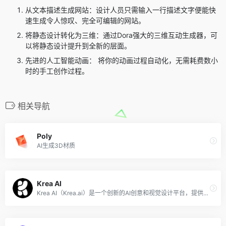
从文本描述生成网站：设计人员只需输入一行描述文字便能快
速生成令人惊叹、完全可编辑的网站。
将静态设计转化为三维：通过Dora强大的三维互动生成器，可
以将静态设计提升到全新的层面。
先进的人工智能动画： 将你的动画过程自动化，无需耗费数小
时的手工创作过程。
相关导航
Poly
AI生成3D材质
Krea AI
Krea AI（Krea.ai）是一个创新的AI创意和视觉设计平台，提供文生图/视频、图片放大、模型训练等功能，可以帮助用户生成多种高质量的风格、概念和作品及视觉效果，该产品近期因其可以实时生成AI图像而广受欢迎。Krea是一款革命性的人工智能创意工具，将艺术创作与前沿科技完美融合，为设计师、艺术家和创意工作者提供了一个无限可能的平台。