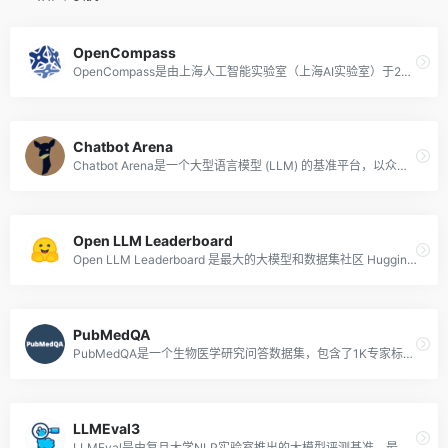
OpenCompass
OpenCompass是由上海人工智能实验室（上海AI实验室）于2023年8月正式推出的大模型开放评测体系，通过完整开源可复现的评测框架，支持大语言模型、多模态模型各类模型的一站式评测，并定期公布评测结果榜单。
Chatbot Arena
Chatbot Arena是一个大型语言模型 (LLM) 的基准平台，以众包方式进行匿名随机对战，该项目方LMSYS Org是由加州大学伯克利分校、加州大学圣地亚哥分校和卡内基梅隆大学合作创立的研究组织。
Open LLM Leaderboard
Open LLM Leaderboard 是最大的大模型和数据集社区 HuggingFace 推出的开源大模型排行榜单，基于 Eleuther AI Language Model Evaluation Harness（Eleuther AI语言模型评估框架）封装。
PubMedQA
PubMedQA是一个生物医学研究问答数据集，包含了1K专家标注，61.2K 个未标注和 211.3K 个人工生成的QA实例，该排行榜目前已收录18个模型的医学测试得分。
LLMEval3
LLMEval是由复旦大学NLP实验室推出的大模型评测基准，最新的LLMEval-3聚焦于专业知识能力评测，涵盖哲学、经济学、法学、教育学、文学、历史学、理学、工学、农学、医学、军事学、管理学、艺术学等教育部划定的13个学科门类、50余个二级学科，共计约20W道标准生成式问答题目。