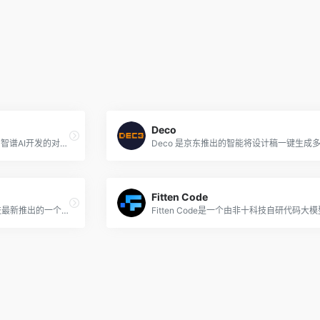
Deco
CodeGeeX是国内人工智能公司智谱AI开发的对标GitHub Copilot的AI编程工具，该工具基于其CodeGeeX2多语言代码生成模型，支持Python、Java、C++/C、JavaScript、Go等多种编程语言，可以实现代码的生成与补全、自动添加注释、代码翻译以及智能问答等功能，帮助开发者快速编写代码，提升开发效率。
Fitten Code
代码小浣熊Raccoon是商汤科技最新推出的一个智能AI编程助手和工具，由商汤自研的大模型驱动，支持多种编程语言和多项任务能力，可为开发人员带来全新的编程体验。代码小浣熊Raccoon提供了丰富的智能代码生成和辅助功能，可应用于从软件需求分析、架构规划、代码生成到软件测试的各个开发流程中，满足程序员代码编写、数据分析以及编程学习等多样化需求。