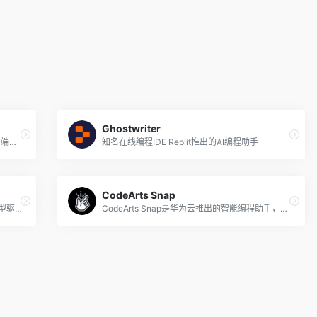
Ghostwriter
Deco 是京东推出的智能将设计稿一键生成多端代码（支持生成 Taro、React、Vue、HTML等）的工具， Deco 是 Design 和 Code 的两个词的合并，代表 Design To Code，即从设计稿生成代码。
知名在线编程IDE Replit推出的AI编程助手
CodeArts Snap
Fitten Code是一个由非十科技自研代码大模型驱动的AI代码助手，支持包括 Python、JavaScript、TypeScript、Java、C、C++ 等在内的80多种编程语言。该AI编程助手可以自动进行代码补全，并可以生成代码、生成注释、编辑代码、解释代码、生成测试、查找Bug等，减轻了开发者的工作负担，还提升了代码的质量和开发效率。
CodeArts Snap是华为云推出的智能编程助手，可以帮助开发者将自然语言转化为规范可阅读、无开源漏洞的安全编程语言，提升开发者编程效率，助力企业快速响应市场需求。其核心技术基于华为云PaaS技术创新Lab与华为诺亚方舟实验室联合打造的PanGu-Coder代码大模型，支持Python和Java语言，支持PyCharm、IntelliJ和VSCode等代码编辑器。