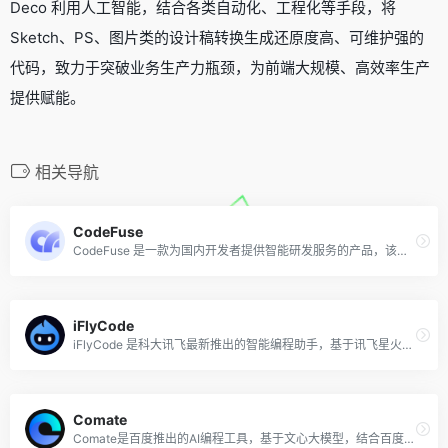
Deco 利用人工智能，结合各类自动化、工程化等手段，将
Sketch、PS、图片类的设计稿转换生成还原度高、可维护强的
代码，致力于突破业务生产力瓶颈，为前端大规模、高效率生产
提供赋能。
相关导航
CodeFuse
CodeFuse 是一款为国内开发者提供智能研发服务的产品，该产品是基于蚂蚁集团自研的基础大模型进行微调的代码大模型。CodeFuse 具备代码补全、添加注释、解释代码、生成单测，以及代码优化功能，以帮助开发者更快、更轻松地编写代码。
iFlyCode
iFlyCode 是科大讯飞最新推出的智能编程助手，基于讯飞星火认知大模型，可以帮助开发人员编程更轻松，创意更自由。该AI编程工具拥有代码生成、代码补齐、代码纠错、代码解释、生成单元测试等功能。
Comate
Comate是百度推出的AI编程工具，基于文心大模型，结合百度积累多年的编程现场大数据和外部优秀开源数据，为开发人员生成更符合实际研发场景的优质代码，现已向企业开放试用申请。