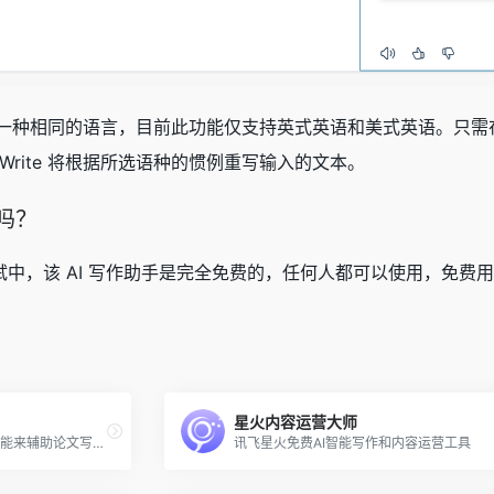
你重写成另一种相同的语言，目前此功能仅支持英式英语和美式英语。
 Write 将根据所选语种的惯例重写输入的文本。
的吗？
eta 测试中，该 AI 写作助手是完全免费的，任何人都可以使用，免费
星火内容运营大师
小微智能论文是一款利用人工智能来辅助论文写作的工具，面向大专、本科和硕士，可快速生成如毕业论文、期刊论文、文献综述、开题报告、任务书、答辩PPT、实验报告等多种论文类型。只需输入论文标题，即可生成专业的论文提纲和原创范文。
讯飞星火免费AI智能写作和内容运营工具