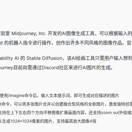
究实验室 Midjourney, Inc. 开发的AI图像生成工具，可以
cord 的机器人指令进行操作，创作出许多不同风格的图像作品。
和 Stability AI 的 Stable Diffusion，该AI绘
urney目前尚需通过Discord社区来进行AI图片的生成。
中使用/imagine命令后，输入文本提示词，即可生成对应描述的图片
end命令，可以将多张图片合并以创建融合型风格的全新图片，激发独特创
ney支持在上下左右四个方向平移图像扩展画面内容，还支持zoom out外绘
y默认生成1024*1024像素的图片，支持最高放大图像4倍