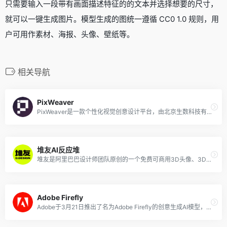
只需要输入一段带有画面描述特征的的文本并选择想要的尺寸，
就可以一键生成图片。模型生成的图统一遵循 CC0 1.0 规则，用
户可用作素材、海报、头像、壁纸等。
相关导航
PixWeaver
PixWeaver是一款个性化视觉创意设计平台，由北京生数科技有限公司开发。该平台支持个性化的视觉创作，融合了多元风格，具备出色的语义理解和丰富的细节表现，达到了艺术级的美学水准。PixWeaver 提供了一系列功能，如文字生图、超分辨率、细节微调和3D生成等，旨在释放用户的无限想象。
堆友AI反应堆
堆友是阿里巴巴设计师团队原创的一个免费可商用3D头像、3D场景、3D元素等的资源网站和在线编辑神器，近期堆友上线了「AI反应堆」功能，帮助设计师、画手、大学生、兴趣爱好者快速生成高质量绘画，支持文生图、图生图和创作社区同款。
Adobe Firefly
Adobe于3月21日推出了名为Adobe Firefly的创意生成AI模型，类似于DALL-E或Midjourney，可以仅使用文本提示即可按需生成图像。Adobe 表示，该模型仅针对获得许可或不受版权保护的内容进行训练，而不是来自互联网艺术家的作品。