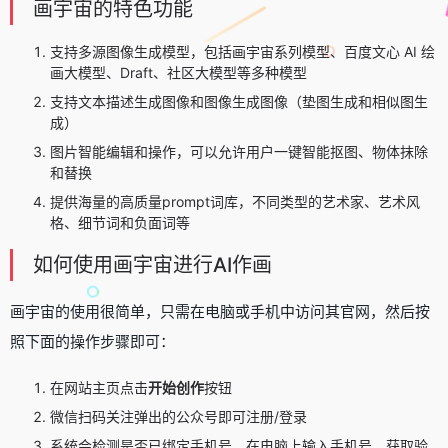
画宇宙的特色功能
支持多源图像生成模型，包括画宇宙系列模型、百度文心 AI 绘
画大模型、Draft、社区大模型等多种模型
支持文本描述生成图像和图像生成图像（垫图生成和相似图生
成）
图片智能编辑和操作，可以允许用户一键智能抠图、物体抹除
和替换
提供海量的高质量prompt词库，不同类型的艺术家、艺术风
格、细节词和负面词等
如何使用画宇宙进行AI作画
画宇宙的使用很简单，只需在电脑或手机中访问其官网，然后按
照下面的操作步骤即可：
在网站主页点击
开始创作
按钮
微信扫码关注弹出的公众号即可注册/登录
系统会检测是否已绑定手机号，在电脑上输入手机号，获取验