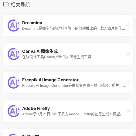
相关导航
Dreamina
Dreamina是由字节跳动抖音旗下的剪映推出的一款AI图片创作和绘画工具，旨在帮助抖音的图文和短视频创作者进行内容创作，用户只需输入提示描述，即可快速将创意和想法转化为图像。该工具是一个多风格的AI绘画神器，可以进行动漫、写实、摄影、插画等不同风格的图像生成。
Canva AI图像生成
在线设计工具Canva推出的AI图像生成工具
Freepik AI Image Generator
Freepik AI Image Generator是由知名创意素材（视频、照片、插画等）网站Freepik最新推出的在线AI图片生成工具，该AI图片生成器允许用户使用文字创建独特的图像，只需要在输入框中输入文本描述，就可以得到对应艺术风格的令人惊叹的图像。
Adobe Firefly
Adobe于3月21日推出了名为Adobe Firefly的创意生成AI模型，类似于DALL-E或Midjourney，可以仅使用文本提示即可按需生成图像。Adobe 表示，该模型仅针对获得许可或不受版权保护的内容进行训练，而不是来自互联网艺术家的作品。