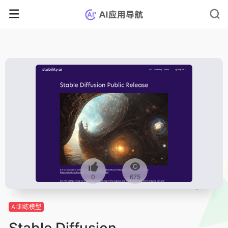
0
675
AI训练模型
Stable Diffusion