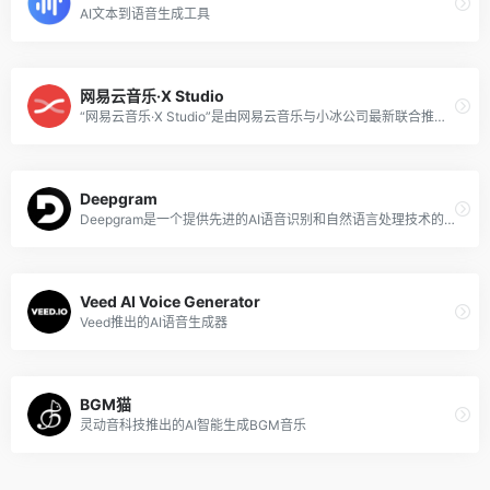
AI文本到语音生成工具
网易云音乐·X Studio
“网易云音乐·X Studio”是由网易云音乐与小冰公司最新联合推出的AI歌手音乐创作软件，面向广大音乐人和音乐爱好者免费使用。该软件可帮助音乐人轻松创作高质量的AI新世代音乐作品，是全球主流音乐平台与人工智能公司联手打造的首个同类产品。
Deepgram
Deepgram是一个提供先进的AI语音识别和自然语言处理技术的平台，核心产品是强大的语音到文本（Speech-to-Text）和文本到语音（Text-to-Speech）API，让开发者能够快速将语音转录和理解功能集成到他们自己的应用程序和服务中。
Veed AI Voice Generator
Veed推出的AI语音生成器
BGM猫
灵动音科技推出的AI智能生成BGM音乐