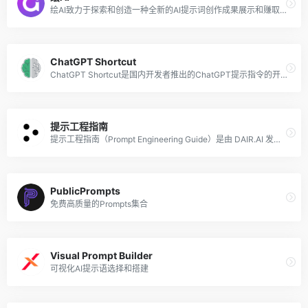
绘AI致力于探索和创造一种全新的AI提示词创作成果展示和赚取收益的方式，以AI画师上传的优秀AI绘画提示词作为核心内容，为全国AI画师用户搭建共享共赢的提示词分享交流平台，让热爱AI绘画的画师们聚集在一起，创造更多的价值。
ChatGPT Shortcut
ChatGPT Shortcut是国内开发者推出的ChatGPT提示指令的开源项目，让你使用ChatGPT的生产力加倍，按照领域和功能分区，可对提示词进行标签筛选、关键词搜索和一键复制。
提示工程指南
提示工程指南（Prompt Engineering Guide）是由 DAIR.AI 发起的项目，旨在帮助研发和行业内相关人员了解提示工程。以传播 AI 技术和研究成果为目标，DAIR.AI 的愿景是赋能新一代 AI 领域的创新者。该项目在GitHub上已超过3万个人标星，包含了与 LLM 提示工程相关的所有最新论文、学习指南、讲座、参考资料和工具。
PublicPrompts
免费高质量的Prompts集合
Visual Prompt Builder
可视化AI提示语选择和搭建