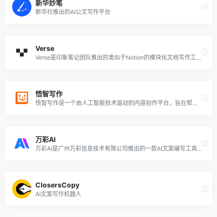
新华妙笔
新华社推出的AI公文写作平台
Verse
Verse是印象笔记团队推出的类似于Notion的模块化文档写作工具，目前Verse已接入了「印象AI」的能力，成为即开即用、全平台覆盖的新一代AI写作工具。你可以将Verse作为你的工作台、知识库，甚至是云大脑，使用Verse灵感自动产生，文章一键生成，创作领先一步。
悟智写作
悟智写作是一个由人工智能技术驱动的内容创作平台，旨在帮助用户高效地创作出高质量的文本内容。该AI写作工具提供了超过100种不同行业和场景的文本模板，无论是撰写广告文案、学术文章、电子邮件、产品描述，还是创作吸引人的标题，用户都能在几分钟内完成。
万彩AI
万彩AI是广州万彩信息技术有限公司推出的一款AI文案编写工具，帮助不会写文案或没有灵感的创作者快速生成可直接使用的文案，让文案编写效率提升90%，准确率高达99%。
ClosersCopy
AI文案写作机器人