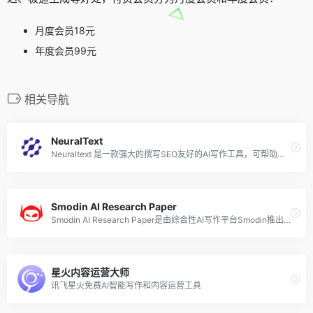
月度会员18元
年度会员99元
相关导航
NeuralText
Neuraltext 是一款强大的撰写SEO友好的AI写作工具，可帮助用户以事半功倍的效率编写和发布高质量的 SEO 博客内容。除开SEO文章生成外，你也可以使用该工具来创建 Facebook 广告、时事通讯电子邮件、产品宣传、网页文案或几乎任何其他内容。
Smodin AI Research Paper
Smodin AI Research Paper是由综合性AI写作平台Smodin推出的AI研究论文写作工具，该工具通过分析数百万篇论文并使用高级算法创建独特的内容来生成高质量的研究论文，只需输入5个单词即可免费获得研究论文全文的生成。
星火内容运营大师
讯飞星火免费AI智能写作和内容运营工具