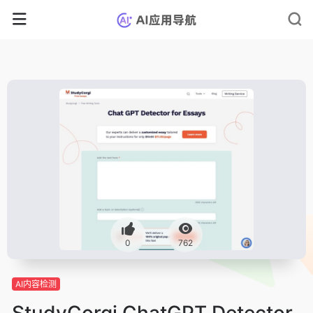
0
762
AI内容检测
StudyCorgi ChatGPT Detector