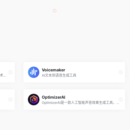
Voicemaker
Beatoven.ai使用先进的人工智能音乐生成技术来创作独特的基于情绪的音乐，以适合内容创作者视频或播客的每一部分，生成符合创作者叙事的独特免版税音乐。
AI文本到语音生成工具
OptimizerAI
OptimizerAI是一款人工智能声音效果生成工具，能够根据文字提示自动创造出适合多种场景的声音和音效，如游戏中的射击声、动画中的雨声环境或地铁到站声等，专为视频创作者、游戏开发者、艺术家和视频制作人员设计。