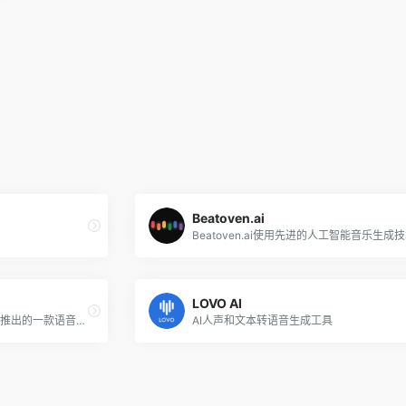
Beatoven.ai
LOVO AI
快转字幕是由广州比高网络科技推出的一款语音视频转文字字幕的平台，可智能识别音视频内容，将其转录为文字版本。该工具通过先进的语音识别技术，高效省时地为无字幕音视频添加高准确率的字幕，避免了传统手工打字或使用低质量转录工具后所需的繁琐手动校正，提升了自媒体工作者在视频制作中的工作效率。此外，快转字幕不仅提供快速、准确的字幕服务，还支持多种语言和字幕翻译功能，使内容创作者能够更容易地触及全球观众。
AI人声和文本转语音生成工具