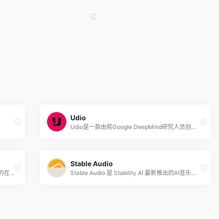
Udio
Udio是一款由前Google DeepMind研究人员创立的人工智能音乐生成器，旨在让任何人都能够轻松地创作出具有情感共鸣的音乐。该AI音乐生成工具能够根据用户输入的文本提示，包括音乐风格、主题、歌词等信息，快速生成包含人声的完整音轨。
Stable Audio
Mubert是一个简单好用的人工智能生成音乐的在线网站，可以帮助创作者将AI生成的音乐应用于视频内容、播客和应用程序等。用户只需在Mubert Render网页上，可以输入任何文本描述内容，如风格、流派或情绪的名称，该AI音乐生成器将生成一条持续时间长达 25 分钟的合适曲目。
Stable Audio 是 Stability AI 最新推出的AI音乐生成工具，允许用户通过简单的 Web 界面使用 AI 技术生成原创音乐和音效。