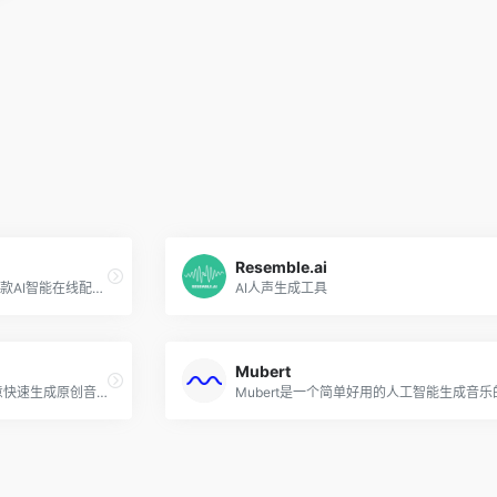
Resemble.ai
悦音配音是制片帮旗下推出的一款AI智能在线配音语音合成工具，可以帮助用户在线将文字输入快速轻松转换成语音。该AI配音工具提供男声、女声、童声、普通话、方言、英文等多种真人声音，在你输入文字后便可以直接智能生成音频。
AI人声生成工具
Mubert
Boomy是一个帮助用户释放创意快速生成原创音乐的平台，该AI音乐生成工具累计已生成超过1600万首音乐。Boomy创作的音乐还可以分发到如Spotify等的流媒体平台，以使创作者从版税中获利分成。Boomy的免费版允许用户创建和编辑并保存25首音乐。