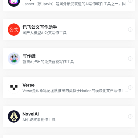
Jasper（原Jarvis）是国外最受欢迎的AI写作软件工具之一，因其丰富的的模板和强大的智能写作功能而广受欢迎。你可以使用 Jasper 创建博客、文章、书、剧本、帖子和任何其他内容。只需选择一个话题，填写关键词和细节，Jasper将为你自动写作内容。
讯飞公文写作助手
国产大模型AI公文写作工具
写作蛙
智谱AI推出的免费智能写作工具
Verse
Verse是印象笔记团队推出的类似于Notion的模块化文档写作工具，目前Verse已接入了「印象AI」的能力，成为即开即用、全平台覆盖的新一代AI写作工具。你可以将Verse作为你的工作台、知识库，甚至是云大脑，使用Verse灵感自动产生，文章一键生成，创作领先一步。
NovelAI
AI小说故事创作工具