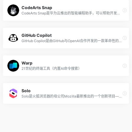
CodeArts Snap
CodeArts Snap是华为云推出的智能编程助手，可以帮助开发者将自然语言转化为规范可阅读、无开源漏洞的安全编程语言，提升开发者编程效率，助力企业快速响应市场需求。其核心技术基于华为云PaaS技术创新Lab与华为诺亚方舟实验室联合打造的PanGu-Coder代码大模型，支持Python和Java语言，支持PyCharm、IntelliJ和VSCode等代码编辑器。
GitHub Copilot
GitHub Copilot是由GitHub与OpenAI合作开发的一款革命性的智能代码补全和生成工具，旨在帮助开发人员更高效、更准确、更快地编写代码。这款由人工智能驱动的编程助手与程序员常用的代码编辑器无缝集成，对全球各地的开发者来说都是代码神器和得力助手。
Warp
21世纪的终端工具（内置AI命令搜索）
Solo
Solo是火狐浏览器的母公司Mozilla最新推出的一个创新项目——面向个人企业家、自由职业者的一个人工智能网站创建工具。借助AI的能力，用户无需具有编程经验和代码知识，输入文本提示、可视化添加内容块、图像、布局、主题即可创建精美视觉效果的网页和网站。