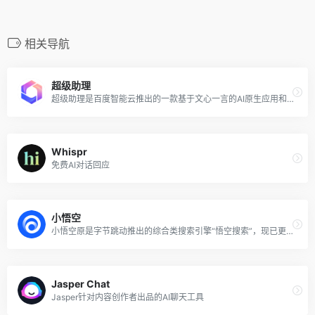
相关导航
超级助理
超级助理是百度智能云推出的一款基于文心一言的AI原生应用和伴随式Copilot助理，是一个功能强大、使用方便、面向所有人应用的智能助手，可满足日常生活和工作中的各种需求。
Whispr
免费AI对话回应
小悟空
小悟空原是字节跳动推出的综合类搜索引擎“悟空搜索”，现已更名并转型为 AI 对话助手和个人助理。通过与小悟空对话，可以看出其内核是与字节此前推出的 豆包 AI聊天机器人同款，但相比豆包提供了更多开箱即用的预设工具，支持智能对话和多种内容创作功能。
Jasper Chat
Jasper针对内容创作者出品的AI聊天工具