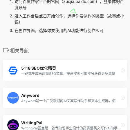
访问百度作家平台的官网（zuojia.baidu.com），登录你的百
度账号
进入工作台后点击开始创作，选择你要创作的类型（故事或小
说）
在创作界面，选择你要使用的AI功能进行创作即可
相关导航
5118 SEO优化精灵
一键式生成高质量SEO文章，提高搜索引擎排名获得更多流量
Anyword
Anyword是一个广受欢迎的AI文案写作助手和文本生成器，使用人工智能为各种专业需求创造具有吸引力的内容，超过100多万营销人员和世界知名公司都在使用。只需鼠标点击几下，就可以生成专业的高质量营销、创意或广告内容。
WritingPal
WritingPal墨宝是一款专为留学生设计的高质量英文写作AI助手，由哈佛大学创新实验室孵化，并由一支经验丰富的团队开发。该AI文书写作助手旨在帮助留学生群体轻松应对各种英文写作挑战，包括但不限于留学申请文书、求职简历、工作申请以及学术作业等。