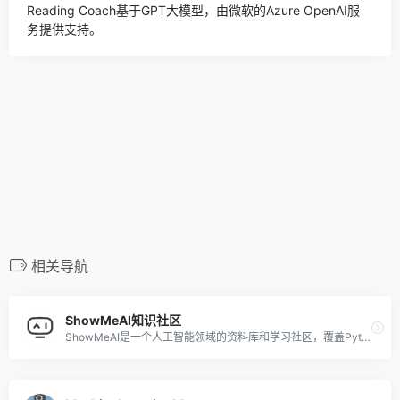
Reading Coach基于GPT大模型，由微软的Azure OpenAI服
务提供支持。
相关导航
ShowMeAI知识社区
ShowMeAI是一个人工智能领域的资料库和学习社区，覆盖Python、数据科学、机器学习、深度学习、自然语言处理、计算机视觉等方向。为AI学习、求职、项目落地、业务探索等场景，提供了结构化路径和全套资料库。