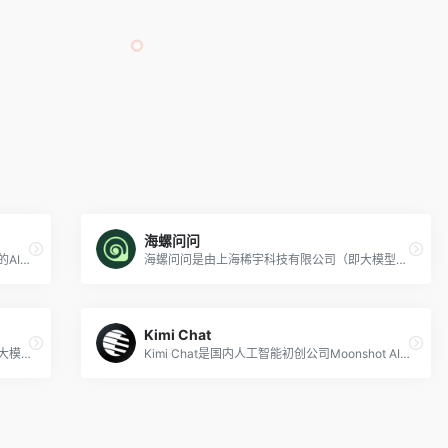
海螺问问
Forefront是一个免费的基于GPT-4模型套壳的AI聊天机器人，提供更好的ChatGPT使用体验。用户可以在GPT-4和GPT-3.5模型间切换，注册即可访问GPT-4、图像生成、自定义人物角色、可共享聊天等。
海螺问问是由上海稀宇科技有限公司（即大模型初创公司MiniMax）推出的一个免费的AI智能聊天机器人助理，该AI聊天机器人的前身是应事AI，提供知识问答、智能创作、语音聊天等功能。相较于其他的AI对话助手，海螺问问的优势在于可进行逼真的语音对话，无论是语气、语调、语速还是情绪都十分的自然，与真人接近，还提供免费的语音克隆！
Kimi Chat
ChitChop是字节跳动在海外上线的一款免费大模型产品和人工智能助手工具箱，可以为用户提供多达200+的智能机器人服务，通过提供创造性灵感、提高工作效率等方式来服务用户的学习、工作和生活。值得注意的是，该款产品与抖音集团旗下AI产品“小悟空”类似，都是基于云雀大语言模型创建的AI小工具合集，只是网页外观有些许改动。
Kimi Chat是国内人工智能初创公司Moonshot AI（月之暗面）推出的智能对话助手，支持输入长达20万汉字的上下文。Kimi Chat擅长中文和英文的对话，可以帮助用户解决各类生活和工作中的问题、提供实用的信息和参考建议。