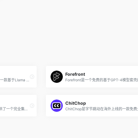
Forefront
Meta AI助手是Meta公司推出的一款基于Llama 3模型的免费AI聊天机器人，被集成在Facebook、Instagram、WhatsApp和Messenger等Meta旗下的社交应用和网页版Meta.ai中。
ChitChop
Inworld 为人工智能虚拟角色提供了一个完全集成的平台，它在大语言模型（LLM）的基础上开发，并拓展了可配置的安全性、知识、内存、叙事控制、多模态等特性。用户可以通过该平台塑造具有独特个性和背景意识的虚拟人物，并可以无缝集成到实时应用程序中，内置规模和性能优化功能。