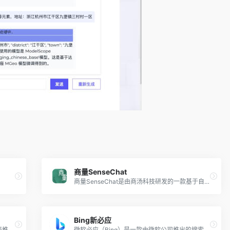
商量SenseChat
商量SenseChat是由商汤科技研发的一款基于自然语言处理技术的人工智能大语言模型，具备超凡的语言理解、生成能力，将科技与人文相互交融。
Bing新必应
冒泡鸭是由国内的人工智能初创公司阶跃星辰推出的AI聊天机器人，基于其自研的多模态大模型技术，能够理解和回应用户的提问，提供信息、解答疑惑、激发创意以及进行深度的聊天交流。
微软必应（Bing）是一款由微软公司推出的搜索引擎应用，能够为用户提供快速、准确的搜索体验。New Bing（新必应）采用 Open AI 的 GPT-4 大语言模型技术驱动，为用户提供对话生成式的全新搜索体验。与旧版必应相比，新版必应更加智能化和人性化，采用了先进的自然语言处理和机器学习技术，能够更好地理解用户的搜索意图和需求，并返回更加方便、准确、相关的结果。