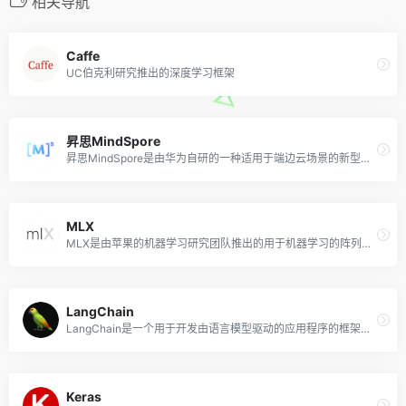
相关导航
Caffe
UC伯克利研究推出的深度学习框架
昇思MindSpore
昇思MindSpore是由华为自研的一种适用于端边云场景的新型开源深度学习训练/推理框架，MindSpore提供了友好的设计和高效的执行，旨在提升数据科学家和算法工程师的开发体验，并为Ascend AI处理器提供原生支持，以及软硬件协同优化。
MLX
MLX是由苹果的机器学习研究团队推出的用于机器学习的阵列框架，该开源框架专为 Apple Silicon 芯片而设计优化，从NumPy、PyTorch、Jax和ArrayFire等框架中吸取灵感，提供简单友好的使用方法，帮助开发人员在苹果M系列芯片上有效地开发、训练和部署模型。
LangChain
LangChain是一个用于开发由语言模型驱动的应用程序的框架，允许开发人员将语言模型连接到其他数据源并与其环境相交互。
Keras