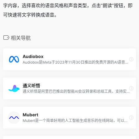
字内容，选择喜欢的语音风格和声音类型，点击“朗读”按钮，即
可快速将文字转换成语音。
相关导航
Audiobox
Audiobox是Meta于2023年11月30日推出的免费开源的AI语音和声音生成模型，12月11日上线在线网页版本，用户可免费体验该模型的能力。Audiobox是Meta最新一代的音频生成模型，可以结合使用语音输入和自然语言文本提示来生成语音和音效，从而可以轻松地为各种用例创建逼真的自定义音频。
通义听悟
通义听悟是阿里巴巴推出的智能AI会议转录和总结工具，支持实时双语翻译字幕，一键高亮要点，智能提炼总结，高效记录、整理和共享音视频内容。多种字幕形态随心切换，自动区分发言人，总结关键词、议程、摘要、待办事项和问题。支持一键导出和公开分享。
Mubert
Mubert是一个简单好用的人工智能生成音乐的在线网站，可以帮助创作者将AI生成的音乐应用于视频内容、播客和应用程序等。用户只需在Mubert Render网页上，可以输入任何文本描述内容，如风格、流派或情绪的名称，该AI音乐生成器将生成一条持续时间长达 25 分钟的合适曲目。