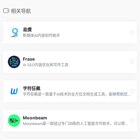
相关导航
易撰
新媒体AI内容创作助手
Frase
AI SEO内容优化和写作工具
字符狂飙
字符狂飙是一款基于AI技术的全方位文档生成工具，能够帮助您快速生成各类专业文档。与传统的文档生成工具相比，字符狂飙更加快速、简便，让您节省时间和精力，专注于更重要的事情。从文案编辑到创意内容，从Email自动生成到公司运营，它都能满足您的各种需求。
Moonbeam
Moonbeam是一款经过专门训练的人工智能写作助手，可以帮助你撰写论文、故事、文章、博客和其他长篇内容。该工具免费版提供30,000个单词的额度，付费版Pro 15 美金每月。