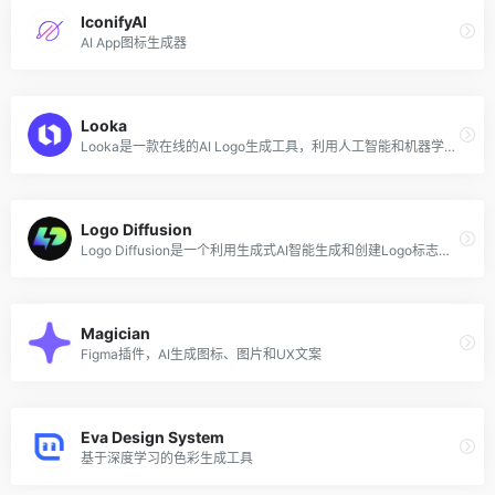
IconifyAI
AI App图标生成器
Looka
Looka是一款在线的AI Logo生成工具，利用人工智能和机器学习算法帮助企业和个人创建定制化的Logo。该AI生成器操作简单直观，任何人都可以轻松创建出专业精美的Logo，而不需要任何设计经验。使用Looka，用户可以从各种设计模板中选择，自定义Logo的颜色、字体和图标，并获取可用于各种用途的高分辨率图形。Looka的AI算法会分析用户输入和偏好，智能生成符合品牌个性和风格的独特的和定制化的Logo。
Logo Diffusion
Logo Diffusion是一个利用生成式AI智能生成和创建Logo标志的工具，无需掌握专业的设计能力，输入文本提示词后即可生成多种风格的Logo和标志，如卡通、绘画、抽象、徽标、水彩、像素画等。生成的Logo还支持将图像文件导出为透明背景的PNG或矢量文件，以便后续修改或在线直接使用。
Magician
Figma插件，AI生成图标、图片和UX文案
Eva Design System
基于深度学习的色彩生成工具