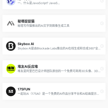
一、什么是JavaScript? JavaS...
秘塔捉捉猫
秘塔写作猫推出的AI文字到图像生成工具
Skybox AI
Skybox AI是由Blockade Labs推出的AI在线生成和合成360°全景图片的工具，该人工智能驱动的工具，可以从图像中生成全景图。提供了一系列的风格可选择，包括幻想风景、动漫艺术风格、超现实风格、数字绘画、、星云、现实主义、科幻梦幻和室内景观等。
堆友AI反应堆
堆友是阿里巴巴设计师团队原创的一个免费可商用3D头像、3D场景、3D元素等的资源网站和在线编辑神器，近期堆友上线了「AI反应堆」功能，帮助设计师、画手、大学生、兴趣爱好者快速生成高质量绘画，支持文生图、图生图和创作社区同款。
175FUN
一起玩Ai（175AI）是一个免费的AI作品分享平台和AI绘画提示词助手，在该平台你可以发现和探索各种精美的AI图片和插画，并使用其内置的提示词词典可视化生成英文提示词。