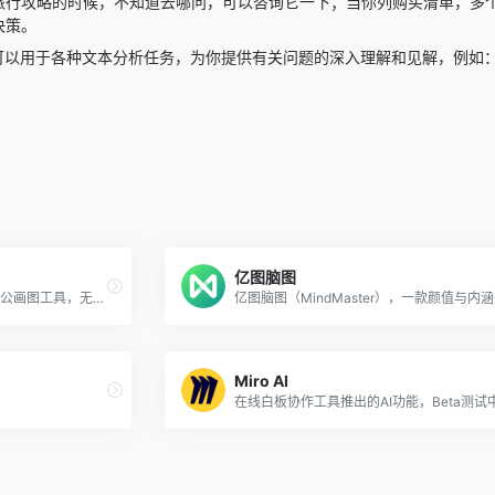
行攻略的时候，不知道去哪问，可以咨询它一下；当你列购买清单，多个
决策。
可以用于各种文本分析任务，为你提供有关问题的深入理解和见解，例如：“
亿图脑图
妙办是一个小白秒会的专业级办公画图工具，无需掌握复杂操作，便可以让你零基础轻松绘制海量绘图类型。最新推出的妙办AI流程图，可以只需输入主题，便智能自动生成各种类型的流程图，如旅游攻略流程图、组织架构流程图、教资报名流程图、教学思路流程图等。
Miro AI
在线白板协作工具推出的AI功能，Beta测试