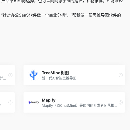
产品不知如何选择，也可以问问思乎AI的建议，礼物推荐。AI能够轻
针对办公SaaS软件做一个商业分析”、“帮我做一份思维导图软件的
TreeMind树图
亿图脑图（MindMaster），一款颜值与内涵并重的专业国产思维导图软件，支持22种脑图类型布局及高度自定义操作，有序构建你的知识和想法！ 5月新增AI助手2.0功能，为解放创作生产力而生。
新一代AI智能思维导图
Mapify
中
Mapify（原ChatMind）是国内的开发者团队推出的AI思维导图工具，可以应用于笔记、日程安排、项目管理、头脑风暴、框架等多种场景。该工具不仅可以帮助用户快速总结和分析，还可以持续提供创意灵感。