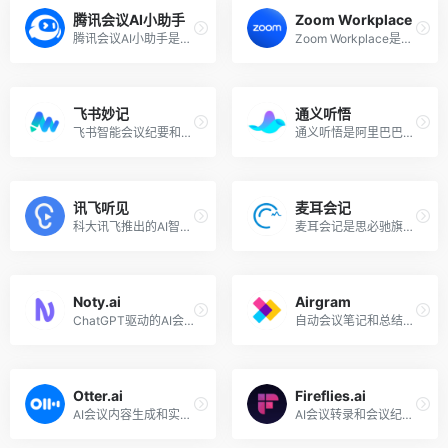
腾讯会议AI小助手
Zoom Workplace
腾讯会议AI小助手是一个集成在腾讯会议中的智能服务工具，旨在通过人工智能技术提升会议的效率和体验。该AI助手基于腾讯自研的混元大模型，能够在整个会议过程中提供多种智能化服务，帮助用户更好地管理和参与会议，提升开会和与会信息流转效率。
Zoom Workplace是视频会议公司Zoom推出的一个集成式的AI驱动的办公协作平台，旨在通过简化沟通和协作流程，提升团队生产力和员工参与度。该平台结合了Zoom的核心通信功能，还内置了Zoom AI Companion助手。
飞书妙记
通义听悟
飞书智能会议纪要和快捷语音识别转文字
通义听悟是阿里巴巴推出的智能AI会议转录和总结工具，支持实时双语翻译字幕，一键高亮要点，智能提炼总结，高效记录、整理和共享音视频内容。多种字幕形态随心切换，自动区分发言人，总结关键词、议程、摘要、待办事项和问题。支持一键导出和公开分享。
讯飞听见
麦耳会记
科大讯飞推出的AI智能会议系统，实时字幕、实时翻译、自动生成会议记录
麦耳会记是思必驰旗下一款集实时语音转写，实时翻译、AI摘要分析等功能为一体的应用软件，主要应用于办公会议、学生网课、客户访谈录音等场景。软件支持边录音、边转写，录音结束后，音频、文本实时同步至PC端、手机端。
Noty.ai
Airgram
ChatGPT驱动的AI会议转录工具
自动会议笔记和总结的AI助手
Otter.ai
Fireflies.ai
AI会议内容生成和实时转录
AI会议转录和会议纪要生成工具