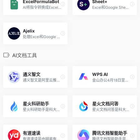
ExcelFormulaBot
Sheet+
AI将指令转换成Excel的函数公式
Excel和Google Sheets表格AI处理工具
Ajelix
处理Excel和Google Sheets表格的AI工具
AI文档工具
通义智文
WPS AI
通义智文是阿里云推出的基于通义大模型的免费AI阅读助手，可智能阅读网页、论文、图书和文档，帮助用户在更短的时间内精读文章内容，获取提要和概述，快速掌握要点，提高阅读效率。同时支持自由提问，可解答用户关于文章的问题或其他不解之处。
金山办公4月18日宣布即将推出WPS AI（基于大语言模型下的生成式人工智能应用），将最先应用于其新一代在线内容写作编辑工具「轻文档」，以帮助用户处理工作、生活场景，提高内容生产力。 日前，WPS AI的官网已正式上线，个人用户或企业用户可免费申请体验。
星火科研助手
星火文档问答
星火科研助手是科大讯飞联合中科院文献情报中心推出的一款AI科研助理，基于认知智能大模型和海量的科技文献资源，提供文献成果调研、论文研读和学术写作等科学研究助手功能，显著提升科研人员在文献调研和阅读方面的效率，从而节约了他们的时间和精力。
星火文档问答是科大讯飞推出的基于讯飞星火认知大模型的AI文档问答和知识库方案，提供Al分析、阅读、问答工具，可帮助用户高效检索文档信息，准确回答专业问题，让大模型助你高效解读文档内容。
有道速读
腾讯文档智能助手
有道速读是由网易有道近期推出的一款AI论文和文档阅读工具，旨在成为用户在学术研究和文档阅读方面的得力助手。这款工具利用有道最新的子曰教育大模型2.0，能够迅速地从各类文档中提取关键信息，定位核心内容，并汇总成易于理解的格式，为用户提供一站式的文档翻译、文档解析、文档QA方面的解决方案。
腾讯文档智能助手是腾讯推出的一款AI文档生成和辅助工具，可以帮助用户快速生成多种类型文档、对文档内容进行问答和处理，覆盖文档、表格、幻灯片、收集表、PDF、思维导图、智能文档、智能表格等产品。用户可以通过语言描述、利用历史文档或选择文档模版快速生成文档，也可以通过提问和对话来了解文档内容。