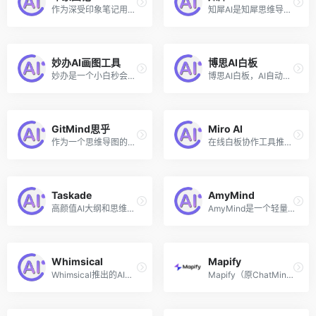
作为深受印象笔记用户喜爱的产品之一，「印象图记」在「印象AI」能力的加持下,现已具备了自动生成思维导图的能力，帮助用户理清思路、拓展思维。用户每天可免费使用 20 次 印象AI 体验生成思维导图和大纲笔记。
知犀AI是知犀思维导图和AI技术结合推出的AI思维导图生成工具，只需输入主题或关键词，即可自动创建结构清晰的脑图。用户可以利用知犀的AI思维导图功能更加高效地整理思路、管理内容、激发灵感，如生成读书笔记、计划方案、项目策划、旅游攻略、故事框架等。
妙办AI画图工具
博思AI白板
妙办是一个小白秒会的专业级办公画图工具，无需掌握复杂操作，便可以让你零基础轻松绘制海量绘图类型。最新推出的妙办AI流程图，可以只需输入主题，便智能自动生成各种类型的流程图，如旅游攻略流程图、组织架构流程图、教资报名流程图、教学思路流程图等。
博思AI白板，AI自动生成文字和思维导图
GitMind思乎
Miro AI
作为一个思维导图的工具，GitMind最想要的不是简单的给大家介绍ChatGPT到底有什么用，而是能够直接的让大家无障碍的体验到AI的魅力。当GitMind应用与AI深度融合后，能发光发热的场景就多啦！和思乎AI机器人对话，促进创造性和创新性思维，让你的思想流淌起来。
在线白板协作工具推出的AI功能，Beta测试中
Taskade
AmyMind
高颜值AI大纲和思维导图生成
AmyMind是一个轻量小巧的AI在线思维导图工具，无需登录、注册、下载安装，在线打开即用，选中相应节点后鼠标右键便可AI自动生成同级节点或子节点。
Whimsical
Mapify
Whimsical推出的AI思维导图工具
Mapify（原ChatMind）是国内的开发者团队推出的AI思维导图工具，可以应用于笔记、日程安排、项目管理、头脑风暴、框架等多种场景。该工具不仅可以帮助用户快速总结和分析，还可以持续提供创意灵感。