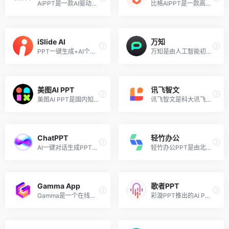
AiPPT是一款AI驱动的PPT在线生成工具，无需复杂操作，只需要输入主题，AI 即可一键生成高质量PPT。支持在线自定义编辑和文档导入生成，配置超10w+定制级PPT模板及素材，助力快速产出专业级PPT。
比格AIPPT是一款高效的AI PPT生成办公工具，利用先进的人工智能语言模型技术，为用户提供了一个快速便捷的PPT制作体验。用户只需简单地输入想要探讨的主题，该智能软件便能迅速地创建出一套专业的演示文稿。此外，比格AIPPT还内置了一系列精心设计的PPT模板，用户可以轻松地通过一键操作来更换这些模板，以适应不同的演示场合和风格。会员可解锁更多高级功能，支持免费体验。
iSlide AI
万知
PPT一键生成+AI个性化编辑
万知是由人工智能初创公司零一万物推出的集AI对话聊天、文档阅读和PPT创作于一体的一站式AI工作平台，能够帮助用户提高工作效率，简化工作流程，并在多种工作场景中发挥重要作用。
美图AI PPT
讯飞智文
美图AI PPT是国内知名P图软件「美图秀秀」旗下的「美图设计室」推出的免费在线AI生成PPT设计工具，用户只需输入一句话，便可以轻松打造精美PPT。
讯飞智文是科大讯飞推出的基于星火认知大模型的人工智能PPT生成工具，只需输入一句话或者添加要演示的文稿即可一键生成PPT。无论是职场的年终工作总结PPT、新品上市PPT、试用期答辩PPT、职级评审PPT，还是学校的作业或论文答辩PPT、各科目的教学课件PPT，讯飞智文都可以生成内容精炼且设计精美的PPT。
ChatPPT
轻竹办公
AI一键对话生成PPT，智能排版美化
轻竹办公PPT是由北京智未创想科技推出的一款结合人工智能技术专为PPT制作而设计的办公工具，旨在简化和加速PPT的创建过程。用户只需输入标题，AI便会在几十秒内生成所有PPT文案，并自动套用模板在线预览效果，最后秒速一键下载为pptx文件。
Gamma App
歌者PPT
Gamma是一个在线网页版创建演示文稿的工具，用户可以最少的格式化和设计工作来创建和展示内容。在人工智能的支持下，Gamma允许用户仅通过输入文本和想法提示，点击按钮便可以生成设计美观和具有吸引力的幻灯片。
彩漩PPT推出的AI PPT生成工具