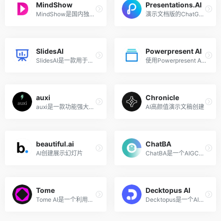
MindShow
Presentations.AI
MindShow是国内独立开发者开发的输入内容自动生成演示工具，帮你省去排版的烦恼，让想法快速展示。
演示文档版的ChatGPT
SlidesAI
Powerpresent AI
SlidesAI是一款用于创建专业且引人入胜的演示文稿的省时工具，可以自动化幻灯片的创建过程。只需点击几下，该AI PPT工具便可以将任何文本转换为视觉上吸引人的幻灯片，让你能够专注于真正重要的事情。
使用Powerpresent AI，快速创建具有视觉吸引力的演示文稿。不需要设计或人工智能专业知识，用户只需输入主题或文本，其余的交由人工智能技术来完成。支持导出到Google Slides或下载为PPTX文件，以方便编辑。
auxi
Chronicle
auxi是一款功能强大的微软PowerPoint的AI插件，该工具允许你输入文字来修改和编辑PPT。比如你可以输入指令，来增加间距、保存PPT、对齐、添加文本框等等。只需按下Ctrl+空格键，你便可以在输入框输入相应的指令来操作和编辑PPT。
AI高颜值演示文稿创建
beautiful.ai
ChatBA
AI创建展示幻灯片
ChatBA是一个AIGC工具，帮助你从文本输入智能生成PowerPoint幻灯片。
Tome
Decktopus AI
Tome AI是一个利用人工智能的来生成引人注目的演示幻灯片的网站，通过借助OpenAI的GPT和DALL-E 2的能力，该AI PPT生成工具将文本和图像无缝结合，创造出动态的视觉故事。
Decktopus是一个AI驱动的的在线演示文稿生成器，该AI生成PPT工具易于使用、操作直观，提供自动幻灯片布局和交互式表格等功能，只需要几分钟，用户便可以创建出效果令人惊叹的演示文稿。