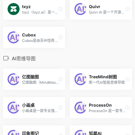
txyz
Quivr
txyz（txyz.ai）是一个AI驱动的文献阅读和学术研究辅助平台，旨在提高研究人员和专业人士获取、理解和管理学术资料的效率。该AI工具通过智能摘要提取帮助用户快速掌握论文要点，支持自然语言搜索以便用户以直观的方式找到所需文献，并提供个性化的论文推荐服务，确保用户能够及时获取与其研究兴趣相关的最新学术成果。
Quivr AI 是一个开源的本地知识库搭建解决方案，旨在利用大模型和生成式AI帮助用户存储和检索非结构化信息，构建用户知识的“第二大脑”。该工具允许用户上传各种类型的文件，如文本、Markdown、PDF、音频和视频，并将这些文件向量化后存储在云端。用户可以通过自然语言对话的方式向 Quivr 提问，以获取与上传文件相关的信息。
Cubox
Cubox是由苏州怪奇信息科技推出的一个集AI阅读总结和信息收集管理于一体的效率工具，用户可将其作为个人阅读、学习和研究的助手。Cubox旨在将人工智能与阅读工具相结合帮助用户更高效地处理信息，提高阅读质量，同时节省时间。其目标是成为用户的“第二大脑”，在信息爆炸的时代中，帮助用户筛选有价值的内容，提升个人知识管理能力。
AI思维导图
亿图脑图
TreeMind树图
亿图脑图（MindMaster），一款颜值与内涵并重的专业国产思维导图软件，支持22种脑图类型布局及高度自定义操作，有序构建你的知识和想法！ 5月新增AI助手2.0功能，为解放创作生产力而生。
新一代AI智能思维导图
小画桌
ProcessOn
小画桌是一款专业强大的在线协作白板工具，集思维导图、流程图、AIGC和笔记文档等多种创意表达能力于一体，为用户提供无限创意发挥的空间，快速开启头脑风暴、实时协作、在线授课和设计评审等场景。该白板工具由知名思维导图ProcessOn旗下推出，旨在为多人团队提供一个轻量级的在线实时协作白板，以提升团队效率。
ProcessOn 是一款专业的在线流程图和思维导图制作工具，今年 3 月 ProcessOn 联合科大讯飞星火认知大模型，成为国内首发AIGC+流程图的平台，可输入主题借助AI快速生成流程图、思维导图，降低创作成本，提质增效，升级内容创作方式，让流程图和思维导图的创作更便捷。
印象图记
知犀AI