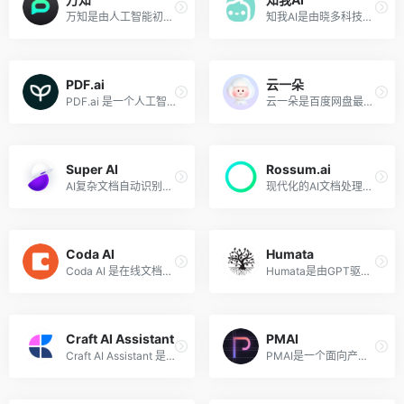
万知是由人工智能初创公司零一万物推出的集AI对话聊天、文档阅读和PPT创作于一体的一站式AI工作平台，能够帮助用户提高工作效率，简化工作流程，并在多种工作场景中发挥重要作用。
知我AI是由晓多科技推出的一款智能阅读机器人和知识管理工具，利用AI技术可以实现快速阅读视频、网页、文档、且总结相关内容，提炼精华要点，智能阅读分类管理知识库，碎片整合集中阅读。
PDF.ai
云一朵
PDF.ai 是一个人工智能PDF文档阅读工具，支持上传PDF文件与文档内容进行聊天交流，用户可就PDF文件提出问题、获取摘要、查找信息等。无论是电子书籍、研究论文，还是法律协议、财务报告，PDF.ai都能轻松智能阅读，并会高亮定位你提问回复的文件段落来源。
云一朵是百度网盘最新推出的可以和用户对话的智能网盘助理，旨在为用户提供最便捷的网盘使用体验，提高用户的生活、学习和办公效率。
Super AI
Rossum.ai
AI复杂文档自动识别处理转换
现代化的AI文档处理工具
Coda AI
Humata
Coda AI 是在线文档协作平台 Coda （Notion的竞争对手之一）推出的 AI 写作和文档助手，类似于 Notion AI，该 AI 助手可以起草文章内容、生成表格、查找信息、分析数据、会议纪要总结等，以帮助用户自动化工作流程，提高办公效率。
Humata是由GPT驱动的一个AI文档文件分析、阅读、问答工具，该工具可以帮助用户：总结长篇问答、即时问答、提高写论文速度。
Craft AI Assistant
PMAI
Craft AI Assistant 是高颜值文档和笔记工具 Craft 推出的 AI文档助手，可以激发用户创造力，快速优化和生成内容，以提高创作效率。任何用户都可以使用其创意写作、生成想法、校对作品、将文本翻译成任何语言和总结文档。
PMAI是一个面向产品经理的AI助手，帮助产品经理一键生成PRD文档、业务问题的解决方案、业务流程图、生成SQL代码等实用功能，让产品经理节省写各种产品文档的时间，将更多的精力放在构思上，提升工作效率，让工作更轻松。