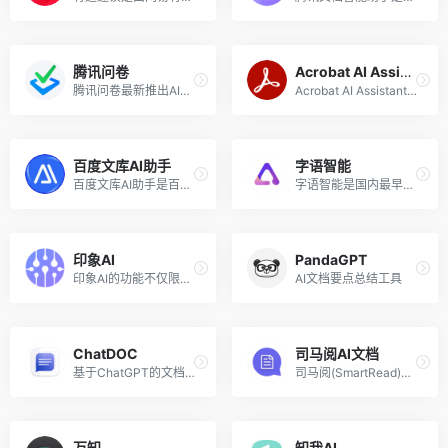
腾讯问卷
Acrobat AI Assistant
腾讯问卷最新推出AI生成问卷功能，基于人工智能技术自动化帮助用户快速创建调查问卷。该功能的核心优势在于能够根据用户输入的关键信息，如目标受众、调研目的、问卷主题和长度等，智能生成一份结构化且符合需求的问卷。
Acrobat AI Assistant是Adobe软件公司为其Acrobat PDF编辑和阅读软件推出的一个AI文档助手，该助手的核心功能是通过对话式人工智能技术，帮助用户更便捷地与PDF文档进行交互。它可以理解用户的自然语言指令，从而执行各种任务，如搜索文档内容、提取信息、填写表单等。
百度文库AI助手
字语智能
百度文库AI助手是百度基于文心一言重构的一站式智能文档助手，可帮助用户高效解答问题，辅助进行内容创作、内容总结、PPT编辑等，并且助力激发灵感和想象。
字语智能是国内最早一批在AIGC领域扎根的产品，一站式智能Office内容创作平台，可以快速生成文章、报告、新媒体爆文、种草文等各类办公场景办公文案。
印象AI
PandaGPT
印象AI的功能不仅限于开放式写作助理，而是将深入到知识管理的各个环节，辅助实现完善信息记录、高效信息整理、智能多模态信息关联与创作内容的润色和升华，成为由GPT驱动的多模态、全能知识管理助理。用户可在「印象笔记」桌面端、「Verse」、「印象图记」、「印象时间」、「收藏家」和「扫描宝」等应用中体验印象AI的功能。
AI文档要点总结工具
ChatDOC
司马阅AI文档
基于ChatGPT的文档阅读、提取、总结、摘要的工具
司马阅(SmartRead)，是一款AI文档阅读分析工具，基于AI人工智能技术、智能文档技术，快速从复杂文档提取信息。 通过聊天互动形式，精准、灵活地获取关键信息及灵感，极大节省文档阅读和信息检索时间，高效应用于工作、学习场景，如读行业市场报告、产品手册、法律文档、论文文献、电子书等。
万知
知我AI