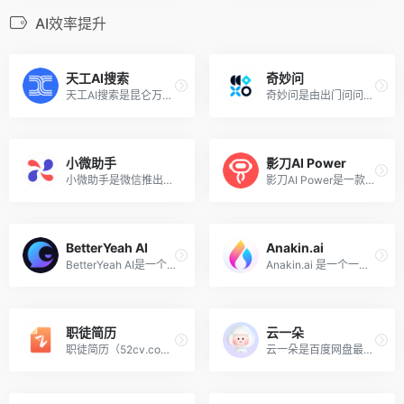
AI效率提升
天工AI搜索
奇妙问
天工AI搜索是昆仑万维最新推出的国内第一款融入大语言模型的AI搜索引擎，作为国内第一款应用级的落地产品，助推传统搜索跨越式迈入AI时代，现已开启内测申请。
奇妙问是由出门问问推出的AI交互式数字员工生成平台，基于自研的“序列猴子”大模型，为政企、文旅等行业提供数字接待、客服、销售等服务，提供一站式交互数字人解决方案。
小微助手
影刀AI Power
小微助手是微信推出的一款桌面端AI效率工具，通过对话形式实现与PC端的交互，大幅提升桌面工作效率。该AI助手内置了多种实用工具，如Json魔方、Base64工具、密码工具等，还具备剪切板管理、文件和应用搜索、深入信息检索等功能。
影刀AI Power是一款面向企业的无代码AI开发工具，旨在简化企业接入和应用AI技术的过程。该平台通过集成企业知识库、多元大模型和丰富的AI组件（如智能搜索、文生图、语音转文本等），提供了一个一体化的企业AI工作站。
BetterYeah AI
Anakin.ai
BetterYeah AI是一个企业级AI应用和助手开发构建平台，旨在简化AI Agent的开发流程，使企业无需编写代码即可构建符合业务需求的智能助手。
Anakin.ai 是一个一站式无代码 AI 应用构建平台，用户只需一分钟即可快速创建一个属于自己的 AI 应用，包括内容创作、文案、问答、图像生成、视频生成、语音生成、智能 Agent、自动化工作流、自定义 AI 应用等。
职徒简历
云一朵
职徒简历（52cv.com）是一款智能的专业简历制作平台，支持在电脑，小程序，APP同步进行简历创建，一键排版，简历智能评测，基于GPT的一键简历优化和简历代写，一键简历翻译，拥有海量模板和专业的案例，有300余真人导师在线辅导简历
云一朵是百度网盘最新推出的可以和用户对话的智能网盘助理，旨在为用户提供最便捷的网盘使用体验，提高用户的生活、学习和办公效率。