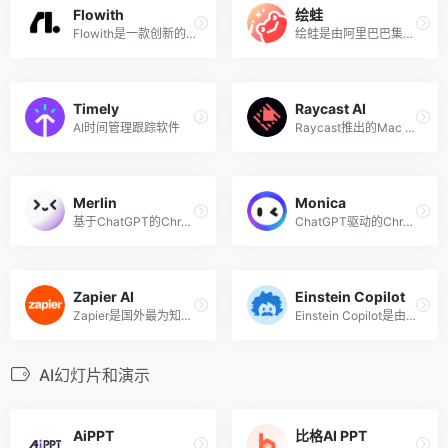
Flowith
绘蛙
Flowith是一款创新的AI交互式搜索和对话工具，基于首创的节点式交互方式，使用户能够以多线程和发散式的思维与AI进行互动。该工具由大模型驱动，并支持多种先进的AI模型以及图像生成技术，满足不同场景下的需求。
绘蛙是由阿里巴巴集团推出的一款AIGC电商营销工具，主要面向淘宝、天猫的商家和内容创作者（达人），提供智能化的图片生成和文案创作服务。通过利用人工智能技术，绘蛙能够帮助用户生成商业拍摄图片、种草文案等。
Timely
Raycast AI
AI时间管理跟踪软件
Raycast推出的Mac AI助手，智能写作、编程、回答问题等
Merlin
Monica
基于ChatGPT的Chrome浏览器扩展，浏览任意网页时利用GPT
ChatGPT驱动的Chrome浏览器AI助手插件
Zapier AI
Einstein Copilot
Zapier是国外最为知名和流行的自动化集成平台，该平台提供各种基于网络应用的流程自动化集成服务，用户或者开发人员无需阅读复杂的API文档和对接API，便可以将不同的在线应用相互集成。而在Zapier AI 的帮助下，构建自动化任务将更加简单，用户只需描述想要自动化的内容，其 AI 工具，便会自动创建步骤、编写代码并构建 Zaps 应用。
Einstein Copilot是由Salesforce公司推出的一款对话式人工智能助手，专为客户关系管理（CRM）系统设计。该AI助手的核心特点是能够利用公司独特的数据和元数据来提供可信赖的响应，可以根据公司内部专有的特定信息来理解和处理业务和客户关系。
AI幻灯片和演示
AiPPT
比格AI PPT