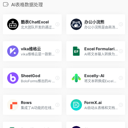
AI表格数据处理
酷表ChatExcel
办公小浣熊
北大团队开发的通过聊天来操作Excel表格的AI工具
办公小浣熊是由商汤科技基于其“日日新SenseNova4.0”大模型能力推出的一款新型AI数据分析工具，旨在简化数据分析过程，无需编程或复杂操作即可使用。用户可以通过自然语言输入来描述他们的数据分析需求，办公小浣熊能够理解并执行这些需求，自动将数据转化为有意义的分析结果和可视化图表。
vika维格云
Excel Formularizer
vika维格云是一款新一代的数据生产力平台，基于面向API的多维表格，集成了电子表格和数据库的功能，允许用户将表格数据训练成AI客服、AI线索收集器、数据分析师等智能工具。
AI将文本输入转换为Excel公式处理
SheetGod
Excelly-AI
BoloForms推出的AI Excel公式生成工具
将文本转换成Excel或Google Sheets公式
Rows
FormX.ai
集成了AI功能的在线表格处理工具
AI自动从表格和文档中提取数据