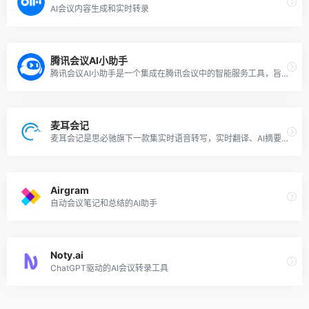
AI会议内容生成和实时转录
腾讯会议AI小助手
腾讯会议AI小助手是一个集成在腾讯会议中的智能服务工具，旨在通过人工智能技术提升会议的效率和体验。该AI助手基于腾讯自研的混元大模型，能够在整个会议过程中提供多种智能化服务，帮助用户更好地管理和参与会议，提升开会和与会信息流转效率。
麦耳会记
麦耳会记是思必驰旗下一款集实时语音转写，实时翻译、AI摘要分析等功能为一体的应用软件，主要应用于办公会议、学生网课、客户访谈录音等场景。软件支持边录音、边转写，录音结束后，音频、文本实时同步至PC端、手机端。
Airgram
自动会议笔记和总结的AI助手
Noty.ai
ChatGPT驱动的AI会议转录工具