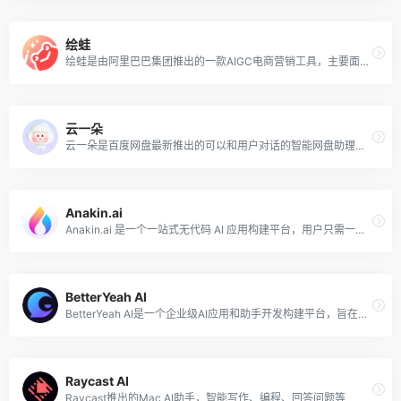
绘蛙
绘蛙是由阿里巴巴集团推出的一款AIGC电商营销工具，主要面向淘宝、天猫的商家和内容创作者（达人），提供智能化的图片生成和文案创作服务。通过利用人工智能技术，绘蛙能够帮助用户生成商业拍摄图片、种草文案等。
云一朵
云一朵是百度网盘最新推出的可以和用户对话的智能网盘助理，旨在为用户提供最便捷的网盘使用体验，提高用户的生活、学习和办公效率。
Anakin.ai
Anakin.ai 是一个一站式无代码 AI 应用构建平台，用户只需一分钟即可快速创建一个属于自己的 AI 应用，包括内容创作、文案、问答、图像生成、视频生成、语音生成、智能 Agent、自动化工作流、自定义 AI 应用等。
BetterYeah AI
BetterYeah AI是一个企业级AI应用和助手开发构建平台，旨在简化AI Agent的开发流程，使企业无需编写代码即可构建符合业务需求的智能助手。
Raycast AI
Raycast推出的Mac AI助手，智能写作、编程、回答问题等