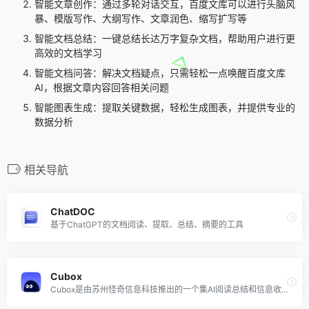
智能文章创作：通过多轮对话交互，百度文库可以进行头脑风
暴、模版写作、大纲写作、文章润色、缩写扩写等
智能文档总结：一键总结长达万字复杂文档，帮助用户进行更
高效的文档学习
智能文档问答：解决文档疑点，只需轻松一点唤醒百度文库
AI，根据文章内容回答相关问题
智能图表生成：提取关键数据，轻松生成图表，并提供专业的
数据分析
相关导航
ChatDOC
基于ChatGPT的文档阅读、提取、总结、摘要的工具
Cubox
Cubox是由苏州怪奇信息科技推出的一个集AI阅读总结和信息收集管理于一体的效率工具，用户可将其作为个人阅读、学习和研究的助手。Cubox旨在将人工智能与阅读工具相结合帮助用户更高效地处理信息，提高阅读质量，同时节省时间。其目标是成为用户的“第二大脑”，在信息爆炸的时代中，帮助用户筛选有价值的内容，提升个人知识管理能力。