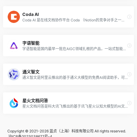
Coda AI
Coda AI 是在线文档协作平台 Coda （Notion的竞争对手之一）推出的 AI 写作和文档助手，类似于 Notion AI，该 AI 助手可以起草文章内容、生成表格、查找信息、分析数据、会议纪要总结等，以帮助用户自动化工作流程，提高办公效率。
字语智能
字语智能是国内最早一批在AIGC领域扎根的产品，一站式智能Office内容创作平台，可以快速生成文章、报告、新媒体爆文、种草文等各类办公场景办公文案。
通义智文
通义智文是阿里云推出的基于通义大模型的免费AI阅读助手，可智能阅读网页、论文、图书和文档，帮助用户在更短的时间内精读文章内容，获取提要和概述，快速掌握要点，提高阅读效率。同时支持自由提问，可解答用户关于文章的问题或其他不解之处。
星火文档问答
星火文档问答是科大讯飞推出的基于讯飞星火认知大模型的AI文档问答和知识库方案，提供Al分析、阅读、问答工具，可帮助用户高效检索文档信息，准确回答专业问题，让大模型助你高效解读文档内容。
Copyright © 2021-2026 蓝贞（上海）科技有限公司 All rights reserved.
沪ICP备2023038677号-4