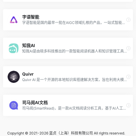
字语智能
字语智能是国内最早一批在AIGC领域扎根的产品，一站式智能Office内容创作平台，可以快速生成文章、报告、新媒体爆文、种草文等各类办公场景办公文案。
知我AI
知我AI是由晓多科技推出的一款智能阅读机器人和知识管理工具，利用AI技术可以实现快速阅读视频、网页、文档、且总结相关内容，提炼精华要点，智能阅读分类管理知识库，碎片整合集中阅读。
Quivr
Quivr AI 是一个开源的本地知识库搭建解决方案，旨在利用大模型和生成式AI帮助用户存储和检索非结构化信息，构建用户知识的“第二大脑”。该工具允许用户上传各种类型的文件，如文本、Markdown、PDF、音频和视频，并将这些文件向量化后存储在云端。用户可以通过自然语言对话的方式向 Quivr 提问，以获取与上传文件相关的信息。
司马阅AI文档
司马阅(SmartRead)，是一款AI文档阅读分析工具，基于AI人工智能技术、智能文档技术，快速从复杂文档提取信息。 通过聊天互动形式，精准、灵活地获取关键信息及灵感，极大节省文档阅读和信息检索时间，高效应用于工作、学习场景，如读行业市场报告、产品手册、法律文档、论文文献、电子书等。
Copyright © 2021-2026 蓝贞（上海）科技有限公司 All rights reserved.