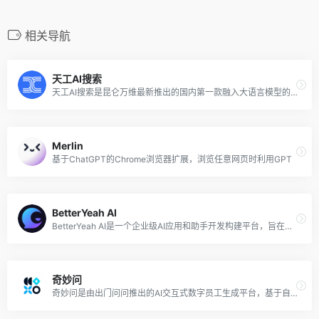
相关导航
天工AI搜索
天工AI搜索是昆仑万维最新推出的国内第一款融入大语言模型的AI搜索引擎，作为国内第一款应用级的落地产品，助推传统搜索跨越式迈入AI时代，现已开启内测申请。
Merlin
基于ChatGPT的Chrome浏览器扩展，浏览任意网页时利用GPT
BetterYeah AI
BetterYeah AI是一个企业级AI应用和助手开发构建平台，旨在简化AI Agent的开发流程，使企业无需编写代码即可构建符合业务需求的智能助手。
奇妙问
奇妙问是由出门问问推出的AI交互式数字员工生成平台，基于自研的“序列猴子”大模型，为政企、文旅等行业提供数字接待、客服、销售等服务，提供一站式交互数字人解决方案。