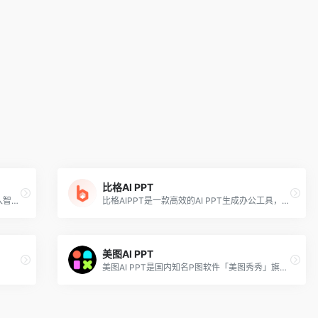
比格AI PPT
ChatBA是一个AIGC工具，帮助你从文本输入智能生成PowerPoint幻灯片。
比格AIPPT是一款高效的AI PPT生成办公工具，利用先进的人工智能语言模型技术，为用户提供了一个快速便捷的PPT制作体验。用户只需简单地输入想要探讨的主题，该智能软件便能迅速地创建出一套专业的演示文稿。此外，比格AIPPT还内置了一系列精心设计的PPT模板，用户可以轻松地通过一键操作来更换这些模板，以适应不同的演示场合和风格。会员可解锁更多高级功能，支持免费体验。
美图AI PPT
美图AI PPT是国内知名P图软件「美图秀秀」旗下的「美图设计室」推出的免费在线AI生成PPT设计工具，用户只需输入一句话，便可以轻松打造精美PPT。