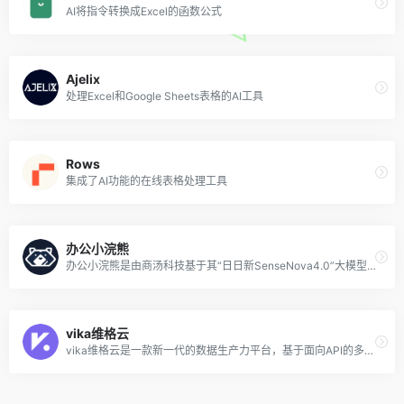
AI将指令转换成Excel的函数公式
Ajelix
处理Excel和Google Sheets表格的AI工具
Rows
集成了AI功能的在线表格处理工具
办公小浣熊
办公小浣熊是由商汤科技基于其“日日新SenseNova4.0”大模型能力推出的一款新型AI数据分析工具，旨在简化数据分析过程，无需编程或复杂操作即可使用。用户可以通过自然语言输入来描述他们的数据分析需求，办公小浣熊能够理解并执行这些需求，自动将数据转化为有意义的分析结果和可视化图表。
vika维格云
vika维格云是一款新一代的数据生产力平台，基于面向API的多维表格，集成了电子表格和数据库的功能，允许用户将表格数据训练成AI客服、AI线索收集器、数据分析师等智能工具。