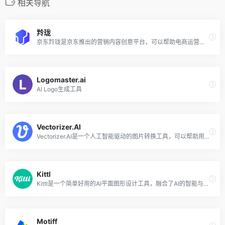
相关导航
羚珑
京东羚珑是京东推出的营销内容创意平台，可以帮助电商运营一键抠图、免费抠图、商品打腰带、改尺寸、商品主图设计、线上广告banner设计、店铺首页设计、活动页设计、页面设计、互动营销设计、小程序设计、动图视频设计、视频广告设计、商品主图视频设计、海报设计、公众号配图设计、二维码名片设计、DM传单设计、物流面贴设计、易拉宝设计、张贴海报设计，海量精美模板，免费设计，免费素材，专区，致力于成为商家经营的设计合作伙伴。
Logomaster.ai
AI Logo生成工具
Vectorizer.AI
Vectorizer.AI是一个人工智能驱动的图片转换工具，可以帮助用户将JPG/PNG位图快速转换成SVG格式的矢量图，方便设计人员对图片进行二次编辑和上色。
Kittl
Kittl是一个简单好用的AI平面图形设计工具，融合了AI的智能与设计的灵活性，为设计师和非专业用户提供了一站式的解决方案。类似于备受欢迎的Canva，该平台不仅内置了海量精致的模板资源，覆盖了Logo、海报、贺卡、T恤、贴纸、书籍封面、社交媒体内容等多种设计需求，还提供了矢量化工具、Logo生成器、产品背景生成器等AI小工具，旨在简化设计流程，提升效率与创意的结合。
Motiff