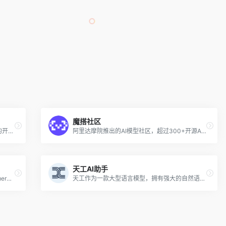
魔搭社区
在浏览器中组装、配置和部署自主人工智能的开源项目
阿里达摩院推出的AI模型社区，超过300+开源AI模型
天工AI助手
GPT-4（Generative Pre-trained Transformer）是 OpenAI 开发的自然语言处理模型 GPT 家族中的第四个版本，该模型依靠强大的神经网络来理解和生成类似人类的语言。
天工作为一款大型语言模型，拥有强大的自然语言处理和智能交互能力，能够实现智能问答、聊天互动、文本生成等多种应用场景，并且具有丰富的知识储备，涵盖科学、技术、文化、艺术、历史等领域。该模型由昆仑万维与奇点智源联合研发，是国内首个对标 ChatGPT 的双千亿大语言模型。