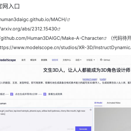
r的官网入口
/human3daigc.github.io/MACH/
//arxiv.org/abs/2312.15430
//github.com/Human3DAIGC/Make-A-Character
（代码待
ttps://www.modelscope.cn/studios/XR-3D/InstructDynami