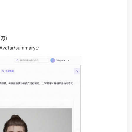
开源）
cAvatar/summary