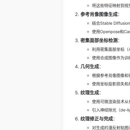
将这些特征映射到视
参考肖像图像生成
：
结合Stable Di
使用Openpose
密集面部坐标检测
：
利用密集面部坐标（
使用合成图像作为训
几何生成
：
根据参考肖像图像和
使用坐标投影损失和
纹理生成
：
使用可微渲染技术从
引入神经除光（de-
纹理修正与完成
：
对生成的漫反射贴图