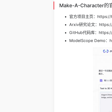
Make-A-Characte
官方项目主页：
https:/
Arxiv研究论文：
https:
GitHub代码库：
https:
ModelScope Demo：
h