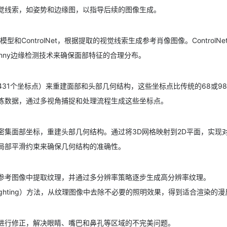
觉线索，如姿势和边缘图，以指导后续的图像生成。
ffusion模型和ControlNet，根据提取的视觉线索生成参考肖像图像。Co
和Canny边缘检测技术来确保面部特征的合理分布。
431个坐标点）来重建面部和头部几何结构，这些坐标点比传统的68或9
练数据，通过多视角捕捉和处理流程生成这些坐标点。
密集面部坐标，重建头部几何结构。通过将3D网格映射到2D平面，实现
局部平滑约束来确保几何结构的准确性。
参考图像中提取纹理，并通过多分辨率策略逐步生成高分辨率纹理。
lighting）方法，从纹理图像中去除不必要的照明效果，得到适合渲染的
进行修正，解决眼睛、嘴巴和鼻孔等区域的不完美问题。