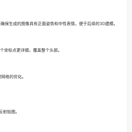
ntrolNet确保生成的图像具有正面姿势和中性表情，便于后续的3D建模。
8个坐标点更详细，覆盖整个头部。
对网格的优化。
漫反射贴图。