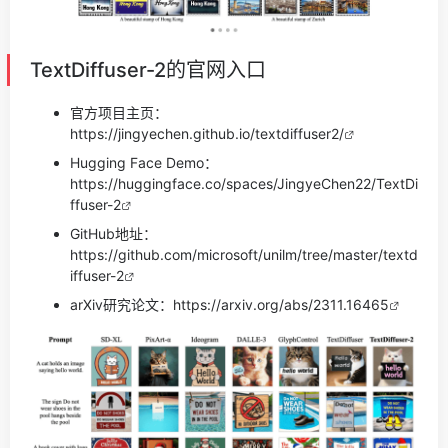
TextDiffuser-2的官网入口
官方项目主页：
https://jingyechen.github.io/textdiffuser2/
Hugging Face Demo：
https://huggingface.co/spaces/JingyeChen22/TextDi
ffuser-2
GitHub地址：
https://github.com/microsoft/unilm/tree/master/textd
iffuser-2
arXiv研究论文：
https://arxiv.org/abs/2311.16465