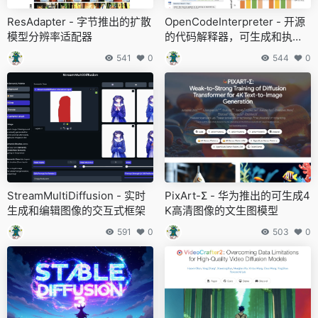
ResAdapter - 字节推出的扩散
OpenCodeInterpreter - 开源
模型分辨率适配器
的代码解释器，可生成和执行
代码
541
0
544
0
StreamMultiDiffusion - 实时
PixArt-Σ - 华为推出的可生成4
生成和编辑图像的交互式框架
K高清图像的文生图模型
591
0
503
0