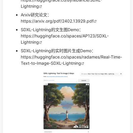
Lightning
Arxiv研究论文：
https://arxiv.org/pdf/2402.13929.pdf
SDXL-Lightning的文生图Demo：
https://huggingface.co/spaces/AP123/SDXL-
Lightning
SDXL-Lightning的实时图片生成Demo：
https://huggingface.co/spaces/radames/Real-Time-
Text-to-Image-SDXL-Lightning