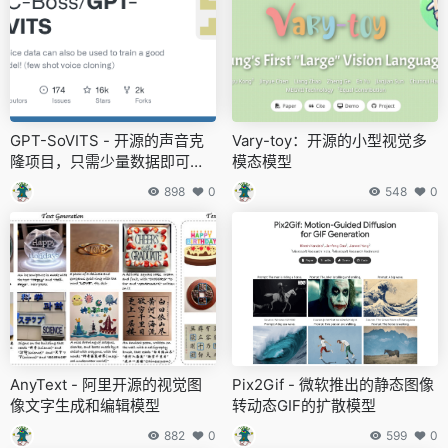
GPT-SoVITS - 开源的声音克
Vary-toy：开源的小型视觉多
隆项目，只需少量数据即可合
模态模型
成声音
898
0
548
0
AnyText - 阿里开源的视觉图
Pix2Gif - 微软推出的静态图像
像文字生成和编辑模型
转动态GIF的扩散模型
882
0
599
0